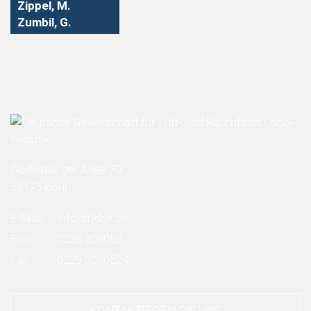
Zippel, M.
Zumbil, G.
Godesberger Allee 70
53175 Bonn
E-Mail:
info
(at)
dglr.de
Fon:
0228 308050
Fax:
0228 3080524
KONTAKTIEREN SIE UNS