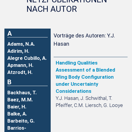
NACH AUTOR
A
Vorträge des Autoren: Y.J.
Hasan
Adams, N.A.
Adirim, H.
Alegre Cubillo, A.
Handling Qualities
Apmann, H.
Assessment of a Blended
Atzrodt, H.
Wing Body Configuration
B
under Uncertainty
Considerations
Backhaus, T.
Y.J. Hasan, J. Schwithal, T.
Baez, M.M.
Pfeiffer, C.M. Liersch, G. Looye
Baier, H.
Balke, A.
Barbeito, G.
Barrios-