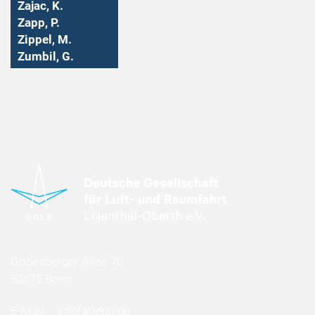
Zajac, K.
Zapp, P.
Zippel, M.
Zumbil, G.
Godesberger Allee 70
53175 Bonn
E-Mail:
info
(at)
dglr.de