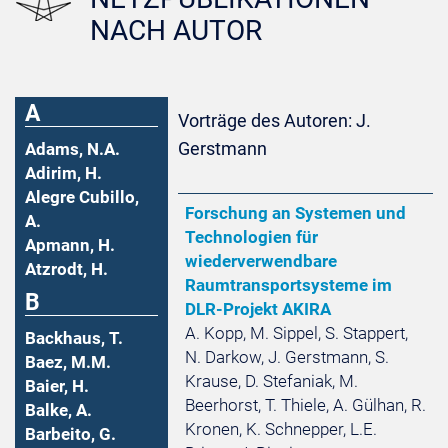
NACH AUTOR
A
Vorträge des Autoren: J.
Gerstmann
Adams, N.A.
Adirim, H.
Alegre Cubillo,
Forschung an Systemen und
A.
Technologien für
Apmann, H.
wiederverwendbare
Atzrodt, H.
Raumtransportsysteme im
B
DLR-Projekt AKIRA
A. Kopp, M. Sippel, S. Stappert,
Backhaus, T.
N. Darkow, J. Gerstmann, S.
Baez, M.M.
Krause, D. Stefaniak, M.
Baier, H.
Beerhorst, T. Thiele, A. Gülhan, R.
Balke, A.
Kronen, K. Schnepper, L.E.
Barbeito, G.