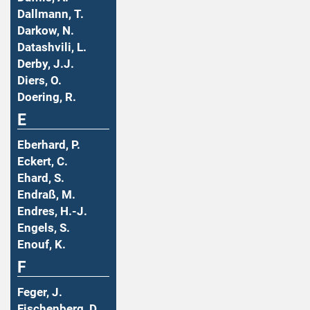
Dallmann, T.
Darkow, N.
Datashvili, L.
Derby, J.J.
Diers, O.
Doering, R.
E
Eberhard, P.
Eckert, C.
Ehard, S.
Endraß, M.
Endres, H.-J.
Engels, S.
Enouf, K.
F
Feger, J.
Fischenberg, D.