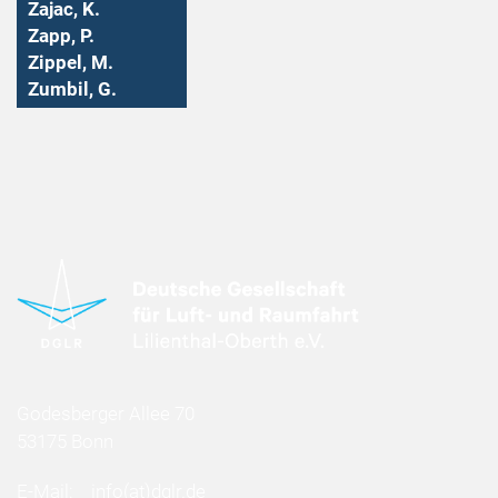
Zajac, K.
Zapp, P.
Zippel, M.
Zumbil, G.
Godesberger Allee 70
53175 Bonn
E-Mail:
info
(at)
dglr.de