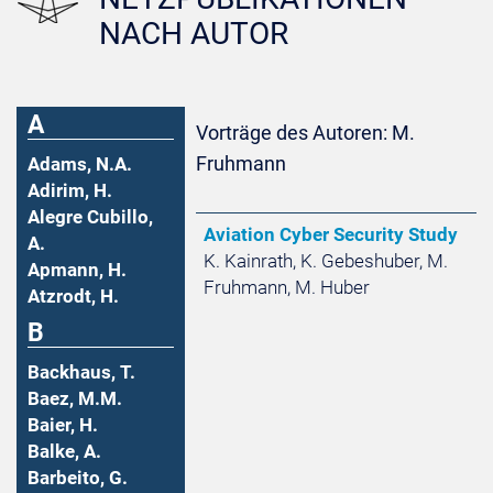
NACH AUTOR
A
Vorträge des Autoren: M.
Fruhmann
Adams, N.A.
Adirim, H.
Alegre Cubillo,
Aviation Cyber Security Study
A.
K. Kainrath, K. Gebeshuber, M.
Apmann, H.
Fruhmann, M. Huber
Atzrodt, H.
B
Backhaus, T.
Baez, M.M.
Baier, H.
Balke, A.
Barbeito, G.