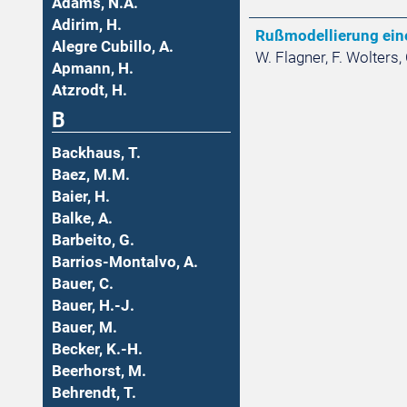
Adams, N.A.
Adirim, H.
Rußmodellierung ein
Alegre Cubillo, A.
W. Flagner, F. Wolters, 
Apmann, H.
Atzrodt, H.
B
Backhaus, T.
Baez, M.M.
Baier, H.
Balke, A.
Barbeito, G.
Barrios-Montalvo, A.
Bauer, C.
Bauer, H.-J.
Bauer, M.
Becker, K.-H.
Beerhorst, M.
Behrendt, T.