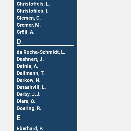
Christoffels, L.
Christofilos, I.
Clemen, C.
Cremer, M.
Cröll, A.
D
da Rocha-Schmidt, L.
Daehnert, J.
Dafnis, A.
Dallmann, T.
Darkow, N.
Datashvili, L.
Derby, J.J.
Diers, O.
Doering, R.
E
Eberhard, P.