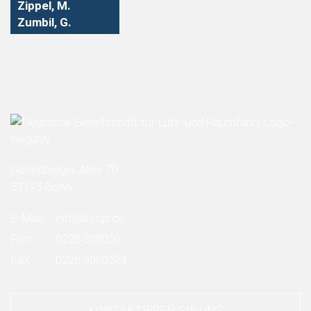
Zippel, M.
Zumbil, G.
Godesberger Allee 70
53175 Bonn
E-Mail:
info
(at)
dglr.de
Fon:
0228 308050
Fax:
0228 3080524
KONTAKTIEREN SIE UNS