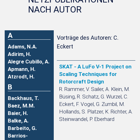
NACH AUTOR
A
Vorträge des Autoren: C.
Eckert
Adams, N.A.
Adirim, H.
Alegre Cubillo, A.
SKAT - A LuFo V-1 Project on
Apmann, H.
Scaling Techniques for
Atzrodt, H.
Rotorcraft Design
B
R. Rammer, V. Sailer, A. Klein, M.
Büsing, R. Schatz, G. Wurzel, C.
Backhaus, T.
Eckert, F. Vogel, G. Zumbil, M.
Baez, M.M.
Hollands, S. Platzer, K. Richter, A.
Baier, H.
Steinwandel, P. Eberhard
Balke, A.
Barbeito, G.
Barrios-