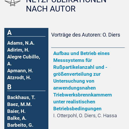
NACH AUTOR
A
Vorträge des Autoren: O. Diers
Adams, N.A.
Adirim, H.
Aufbau und Betrieb eines
Alegre Cubillo,
Messsystems für
A.
Rußpartikelanzahl und -
Apmann, H.
größenverteilung zur
Atzrodt, H.
Untersuchung von
B
anwendungsnahen
Triebwerksbrennkammern
Backhaus, T.
unter realistischen
Baez, M.M.
Betriebsbedingungen
Baier, H.
I. Otterpohl, O. Diers, C. Hassa
Balke, A.
Barbeito, G.