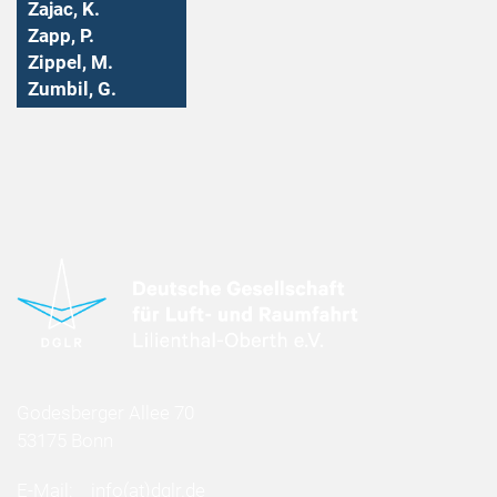
Zajac, K.
Zapp, P.
Zippel, M.
Zumbil, G.
Godesberger Allee 70
53175 Bonn
E-Mail:
info
(at)
dglr.de