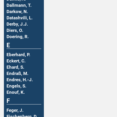
Dallmann, T.
Darkow, N.
Datashvili, L.
Derby, J.J.
Diers, O.
Doering, R.
E
Eberhard, P.
Eckert, C.
Ehard, S.
Endraß, M.
Endres, H.-J.
Engels, S.
Enouf, K.
F
Feger, J.
Fischenberg, D.