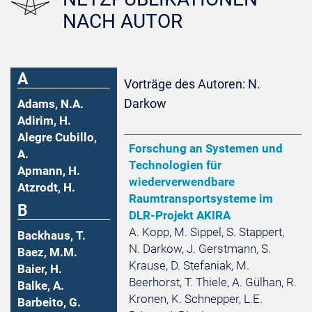
NACH AUTOR
A
Vorträge des Autoren: N.
Darkow
Adams, N.A.
Adirim, H.
Alegre Cubillo,
Forschung an Systemen und
A.
Technologien für
Apmann, H.
wiederverwendbare
Atzrodt, H.
Raumtransportsysteme im
B
DLR-Projekt AKIRA
A. Kopp, M. Sippel, S. Stappert,
Backhaus, T.
N. Darkow, J. Gerstmann, S.
Baez, M.M.
Krause, D. Stefaniak, M.
Baier, H.
Beerhorst, T. Thiele, A. Gülhan, R.
Balke, A.
Kronen, K. Schnepper, L.E.
Barbeito, G.