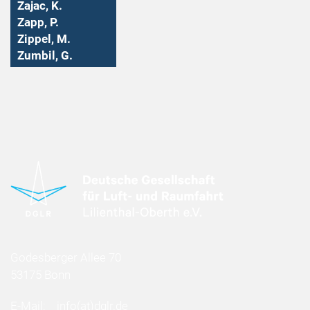
Zajac, K.
Zapp, P.
Zippel, M.
Zumbil, G.
Godesberger Allee 70
53175 Bonn
E-Mail:
info
(at)
dglr.de