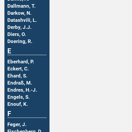
Dallmann, T.
Darkow, N.
Datashvili, L.
Derby, J.J.
Diers, O.
Doering, R.
E
Eberhard, P.
Eckert, C.
Ehard, S.
Endraß, M.
Endres, H.-J.
Engels, S.
Enouf, K.
F
Feger, J.
Fischenberg, D.