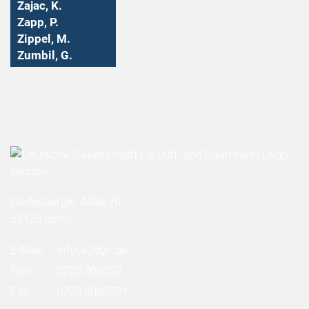
Zajac, K.
Zapp, P.
Zippel, M.
Zumbil, G.
Godesberger Allee 70
53175 Bonn
E-Mail:
info
(at)
dglr.de
Fon:
0228 308050
Fax:
0228 3080524