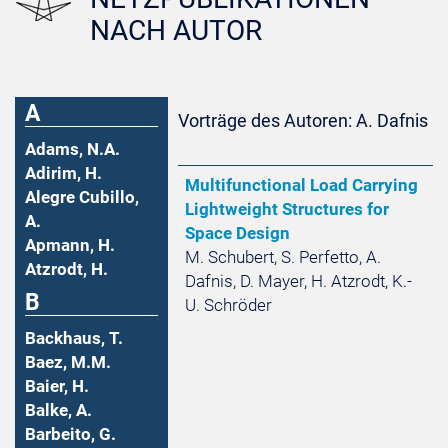
NACH AUTOR
A
Vorträge des Autoren: A. Dafnis
Adams, N.A.
Adirim, H.
Multifunctional Load Carrying
Alegre Cubillo,
Lightweight Structures for
A.
Space Design
Apmann, H.
M. Schubert, S. Perfetto, A.
Atzrodt, H.
Dafnis, D. Mayer, H. Atzrodt, K.-
B
U. Schröder
Backhaus, T.
Baez, M.M.
Baier, H.
Balke, A.
Barbeito, G.