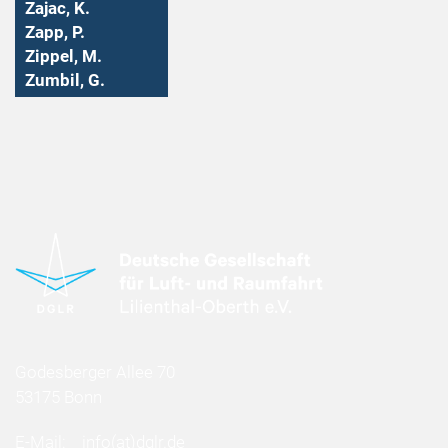
Zajac, K.
Zapp, P.
Zippel, M.
Zumbil, G.
Godesberger Allee 70
53175 Bonn
E-Mail:
info
(at)
dglr.de