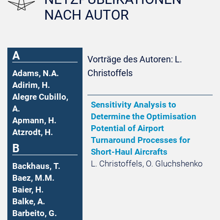
NACH AUTOR
A
Vorträge des Autoren: L.
Christoffels
Adams, N.A.
Adirim, H.
Alegre Cubillo,
Sensitivity Analysis to
A.
Determine the Optimisation
Apmann, H.
Potential of Airport
Atzrodt, H.
Turnaround Processes for
B
Short-Haul Aircrafts
L. Christoffels, O. Gluchshenko
Backhaus, T.
Baez, M.M.
Baier, H.
Balke, A.
Barbeito, G.