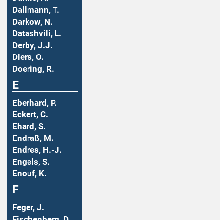
Dallmann, T.
Darkow, N.
Datashvili, L.
Derby, J.J.
Diers, O.
Doering, R.
E
Eberhard, P.
Eckert, C.
Ehard, S.
Endraß, M.
Endres, H.-J.
Engels, S.
Enouf, K.
F
Feger, J.
Fischenberg, D.