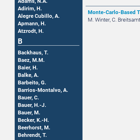
Adams, N.A.
Adirim, H.
Monte-Carlo-Based T
Alegre Cubillo, A.
M. Winter, C. Breitsam
Apmann, H.
Atzrodt, H.
B
Backhaus, T.
Baez, M.M.
Baier, H.
Balke, A.
Barbeito, G.
Barrios-Montalvo, A.
Bauer, C.
Bauer, H.-J.
Bauer, M.
Becker, K.-H.
Beerhorst, M.
Behrendt, T.