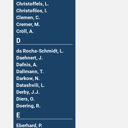
Christoffels, L.
Christofilos, I.
Clemen, C.
Cremer, M.
Cröll, A.
D
da Rocha-Schmidt, L.
Daehnert, J.
Dafnis, A.
Dallmann, T.
Darkow, N.
Datashvili, L.
Derby, J.J.
Diers, O.
Doering, R.
E
Eberhard, P.