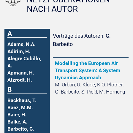
NACH AUTOR
A
Vorträge des Autoren: G.
Barbeito
Adams, N.A.
Adirim, H.
Alegre Cubillo,
Modelling the European Air
A.
Transport System: A System
Apmann, H.
Dynamics Approach
Atzrodt, H.
M. Urban, U. Kluge, K.O. Plötner,
B
G. Barbeito, S. Pickl, M. Hornung
Backhaus, T.
Baez, M.M.
Baier, H.
Balke, A.
Barbeito, G.