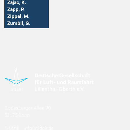
Zajac, K.
Zapp, P.
Zippel, M.
Zumbil, G.
Godesberger Allee 70
53175 Bonn
E-Mail:
info
(at)
dglr.de