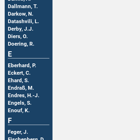
Dallmann, T.
Darkow, N.
Datashvili, L.
Derby, J.J.
Diers, O.
Doering, R.
E
Eberhard, P.
Eckert, C.
Ehard, S.
Endraß, M.
Endres, H.-J.
Engels, S.
Enouf, K.
F
Feger, J.
Fischenberg, D.