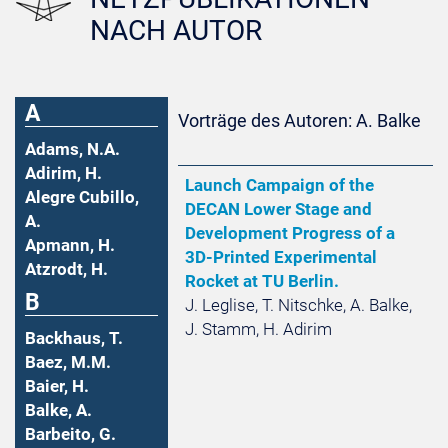
NACH AUTOR
A
Vorträge des Autoren: A. Balke
Adams, N.A.
Adirim, H.
Launch Campaign of the
Alegre Cubillo,
DECAN Lower Stage and
A.
Development Progress of a
Apmann, H.
3D-Printed Experimental
Atzrodt, H.
Rocket at TU Berlin.
B
J. Leglise, T. Nitschke, A. Balke,
J. Stamm, H. Adirim
Backhaus, T.
Baez, M.M.
Baier, H.
Balke, A.
Barbeito, G.