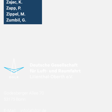
Zajac, K.
Zapp, P.
Zippel, M.
Zumbil, G.
Godesberger Allee 70
53175 Bonn
E-Mail:
info
(at)
dglr.de