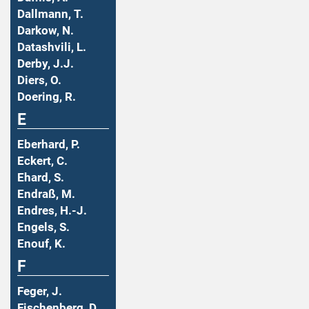
Dallmann, T.
Darkow, N.
Datashvili, L.
Derby, J.J.
Diers, O.
Doering, R.
E
Eberhard, P.
Eckert, C.
Ehard, S.
Endraß, M.
Endres, H.-J.
Engels, S.
Enouf, K.
F
Feger, J.
Fischenberg, D.