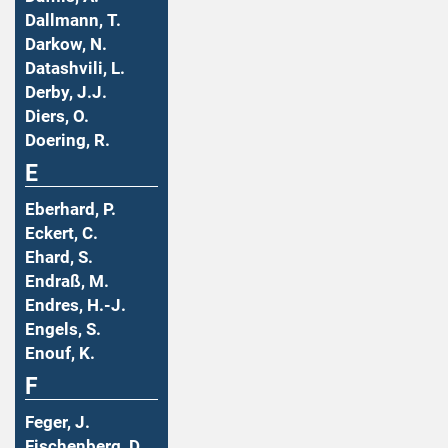
Dallmann, T.
Darkow, N.
Datashvili, L.
Derby, J.J.
Diers, O.
Doering, R.
E
Eberhard, P.
Eckert, C.
Ehard, S.
Endraß, M.
Endres, H.-J.
Engels, S.
Enouf, K.
F
Feger, J.
Fischenberg, D.