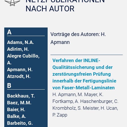
NACH AUTOR
A
Vorträge des Autoren: H.
Apmann
Adams, N.A.
Adirim, H.
Alegre Cubillo,
Verfahren der INLINE-
A.
Qualitätssicherung und der
Apmann, H.
zerstörungsfreien Prüfung
Atzrodt, H.
innerhalb der Fertigungslinie
B
von Faser-Metall-Laminaten
H. Apmann, M. Mayer, K.
Backhaus, T.
Fortkamp, A. Haschenburger, C.
Baez, M.M.
Krombholz, S. Meister, H. Ucan,
Baier, H.
P. Zapp
Balke, A.
Barbeito, G.