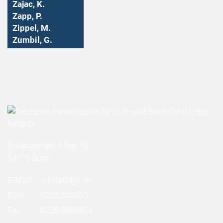
Zajac, K.
Zapp, P.
Zippel, M.
Zumbil, G.
Godesberger Allee 70
53175 Bonn
E-Mail:
info
(at)
dglr.de
Fon:
0228 308050
Fax:
0228 3080524