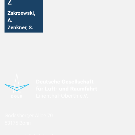
Z
Zakrzewski,
A.
Zenkner, S.
Godesberger Allee 70
53175 Bonn