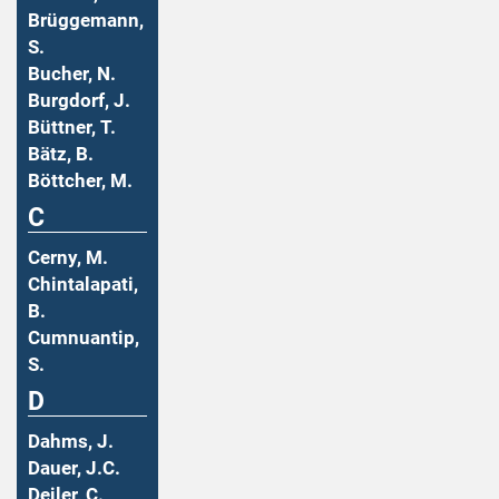
Brüggemann,
S.
Bucher, N.
Burgdorf, J.
Büttner, T.
Bätz, B.
Böttcher, M.
C
Cerny, M.
Chintalapati,
B.
Cumnuantip,
S.
D
Dahms, J.
Dauer, J.C.
Deiler, C.