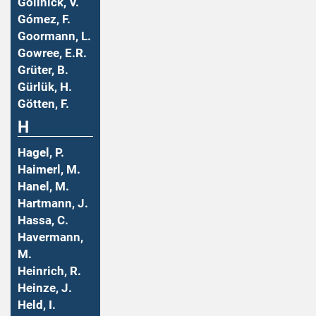
Gollnick, V.
Gómez, F.
Goormann, L.
Gowree, E.R.
Grüter, B.
Gürlük, H.
Götten, F.
H
Hagel, P.
Haimerl, M.
Hanel, M.
Hartmann, J.
Hassa, C.
Havermann,
M.
Heinrich, R.
Heinze, J.
Held, I.