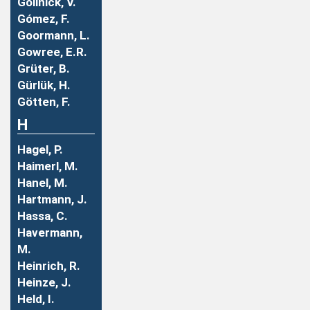
Gollnick, V.
Gómez, F.
Goormann, L.
Gowree, E.R.
Grüter, B.
Gürlük, H.
Götten, F.
H
Hagel, P.
Haimerl, M.
Hanel, M.
Hartmann, J.
Hassa, C.
Havermann,
M.
Heinrich, R.
Heinze, J.
Held, I.