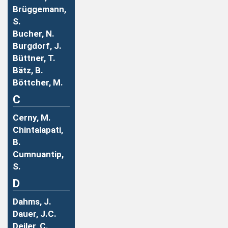
Brüggemann,
S.
Bucher, N.
Burgdorf, J.
Büttner, T.
Bätz, B.
Böttcher, M.
C
Cerny, M.
Chintalapati,
B.
Cumnuantip,
S.
D
Dahms, J.
Dauer, J.C.
Deiler, C.