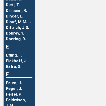
Dietl, T.
Dillmann, R.
Dincer, E.
Diouf, M.M.L.
Dittrich, J.S.
Dobrev, Y.
Doering, R.
E
Effing, T.
Eickhoff, J.
Extra, S.
F
Faust, J.
Feger, J.
Feifel, P.
Feldwisch,
J.M.