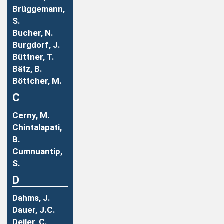
Brüggemann,
S.
Bucher, N.
Burgdorf, J.
Büttner, T.
Bätz, B.
Böttcher, M.
C
Cerny, M.
Chintalapati,
B.
Cumnuantip,
S.
D
Dahms, J.
Dauer, J.C.
Deiler, C.