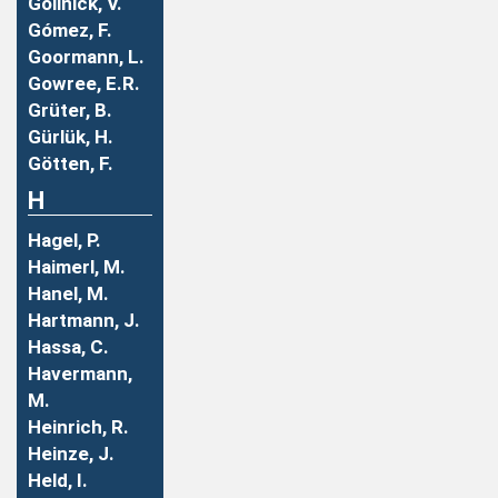
Gollnick, V.
Gómez, F.
Goormann, L.
Gowree, E.R.
Grüter, B.
Gürlük, H.
Götten, F.
H
Hagel, P.
Haimerl, M.
Hanel, M.
Hartmann, J.
Hassa, C.
Havermann,
M.
Heinrich, R.
Heinze, J.
Held, I.