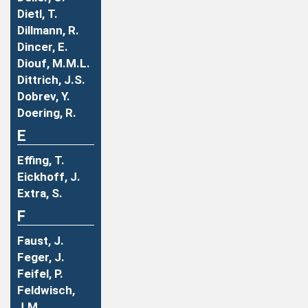
Dietl, T.
Dillmann, R.
Dincer, E.
Diouf, M.M.L.
Dittrich, J.S.
Dobrev, Y.
Doering, R.
E
Effing, T.
Eickhoff, J.
Extra, S.
F
Faust, J.
Feger, J.
Feifel, P.
Feldwisch,
J.M.