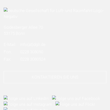
Godesberger Allee 70
53175 Bonn
E-Mail:
info
(at)
dglr.de
Fon:
0228 308050
Fax:
0228 3080524
KONTAKTIEREN SIE UNS