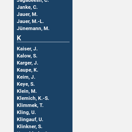
Jagadeesh, C.
Janke, C.
Jauer, M.
Jauer, M.-L.
Jünemann, M.
K
Kaiser, J.
Kalow, S.
Karger, J.
Kaupe, K.
Keim, J.
Keye, S.
Klein, M.
Klemich, K.-S.
Klimmek, T.
Kling, U.
Klingauf, U.
Klinkner, S.