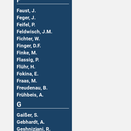
F
Faust, J.
Feger, J.
Feifel, P.
Feldwisch, J.M.
Fichter, W.
Finger, D.F.
Finke, M.
Flassig, P.
Flühr, H.
Fokina, E.
Fraas, M.
Freudenau, B.
Frühbeis, A.
G
Gaißer, S.
Gebhardt, A.
Geshnizjani, R.