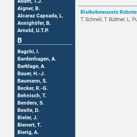
Adam, T.J.
Aigner, B.
Risikobewusste Roboter
Alcaraz Capsada, L.
T. Schnell, T. Büttner, L.
Annighöfer, B.
Arnold, U.T.P.
B
Bagchi, I.
Bardenhagen, A.
Barklage, A.
Bauer, H.-J.
Baumann, S.
Becker, R.-G.
Behnisch, T.
Benders, S.
Bestle, D.
Bieler, J.
Bienert, T.
Bierig, A.