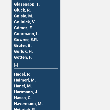
Glasenapp, T.
Glück, R.
Gnisia, M.
Gollnick, V.
Gómez, F.
Goormann, L.
Gowree, E.R.
Grüter, B.
Gürlük, H.
Götten, F.
H
Hagel, P.
Haimerl, M.
Hanel, M.
Hartmann, J.
Hassa, C.
Havermann, M.
Heinrich, R.