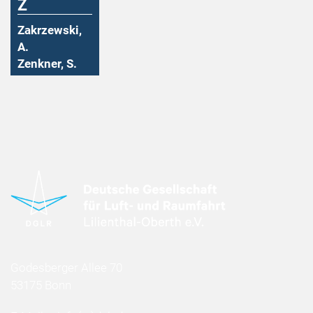
Z
Zakrzewski,
A.
Zenkner, S.
Godesberger Allee 70
53175 Bonn