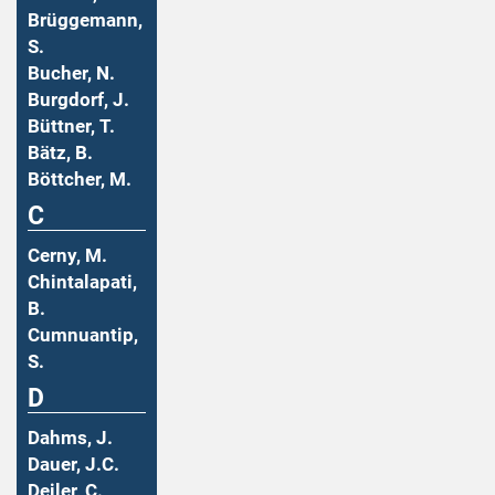
Brüggemann,
S.
Bucher, N.
Burgdorf, J.
Büttner, T.
Bätz, B.
Böttcher, M.
C
Cerny, M.
Chintalapati,
B.
Cumnuantip,
S.
D
Dahms, J.
Dauer, J.C.
Deiler, C.