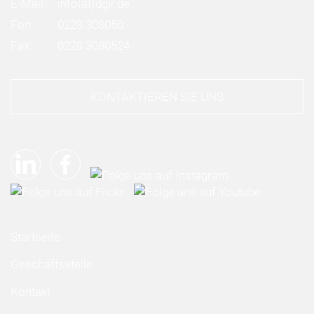
E-Mail:
info
(at)
dglr.de
Fon:
0228 308050
Fax:
0228 3080524
KONTAKTIEREN SIE UNS
Startseite
Geschäftsstelle
Kontakt