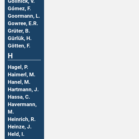
Gollnick, V.
Gómez, F.
Goormann, L.
Gowree, E.R.
Grüter, B.
Gürlük, H.
Götten, F.
H
Hagel, P.
Haimerl, M.
Hanel, M.
Hartmann, J.
Hassa, C.
Havermann,
M.
Heinrich, R.
Heinze, J.
Held, I.