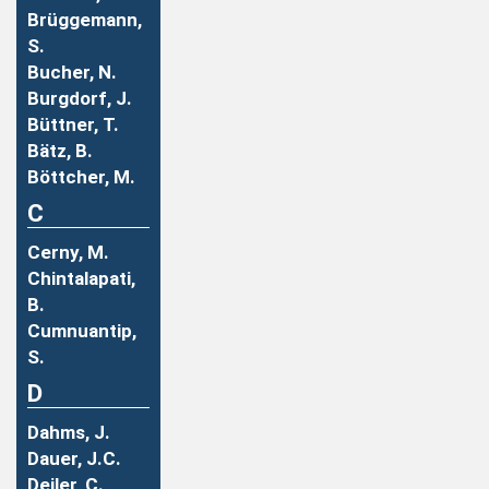
Brüggemann,
S.
Bucher, N.
Burgdorf, J.
Büttner, T.
Bätz, B.
Böttcher, M.
C
Cerny, M.
Chintalapati,
B.
Cumnuantip,
S.
D
Dahms, J.
Dauer, J.C.
Deiler, C.