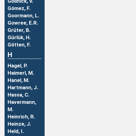
Gollnick, V.
Gómez, F.
Goormann, L.
Gowree, E.R.
Grüter, B.
Gürlük, H.
Götten, F.
H
Hagel, P.
Haimerl, M.
Hanel, M.
Hartmann, J.
Hassa, C.
Havermann,
M.
Heinrich, R.
Heinze, J.
Held, I.