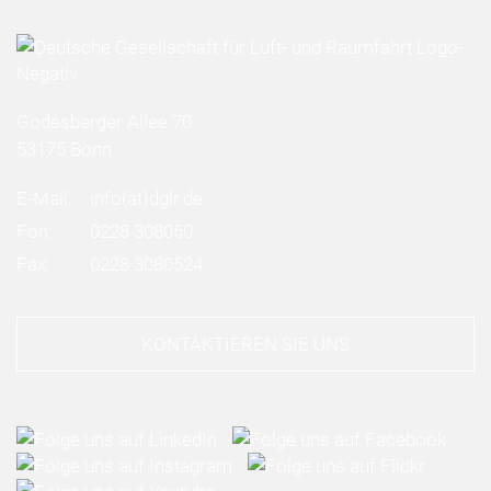
Godesberger Allee 70
53175 Bonn
E-Mail:
info
(at)
dglr.de
Fon:
0228 308050
Fax:
0228 3080524
KONTAKTIEREN SIE UNS