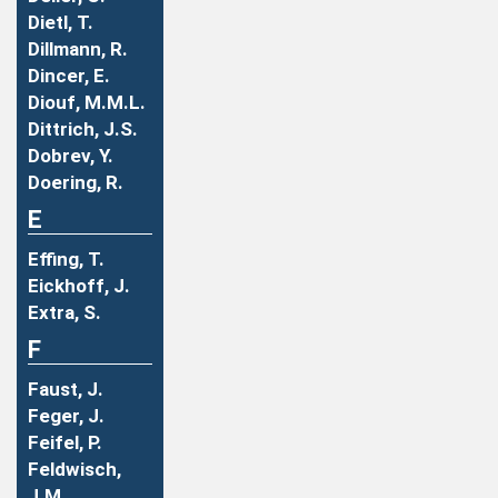
Dietl, T.
Dillmann, R.
Dincer, E.
Diouf, M.M.L.
Dittrich, J.S.
Dobrev, Y.
Doering, R.
E
Effing, T.
Eickhoff, J.
Extra, S.
F
Faust, J.
Feger, J.
Feifel, P.
Feldwisch,
J.M.