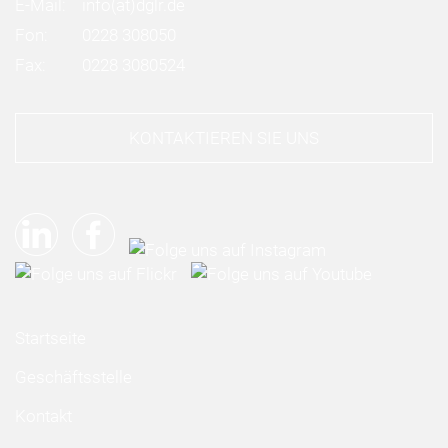
E-Mail:
info
(at)
dglr.de
Fon:
0228 308050
Fax:
0228 3080524
KONTAKTIEREN SIE UNS
Startseite
Geschäftsstelle
Kontakt