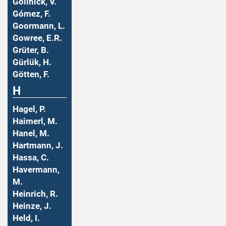
Gollnick, V.
Gómez, F.
Goormann, L.
Gowree, E.R.
Grüter, B.
Gürlük, H.
Götten, F.
H
Hagel, P.
Haimerl, M.
Hanel, M.
Hartmann, J.
Hassa, C.
Havermann,
M.
Heinrich, R.
Heinze, J.
Held, I.