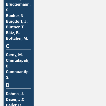
Brüggemann,
S.
Bucher, N.
Burgdorf, J.
Büttner, T.
Bätz, B.
Böttcher, M.
C
Cerny, M.
Chintalapati,
B.
Cumnuantip,
S.
D
Dahms, J.
Dauer, J.C.
Deiler, C.