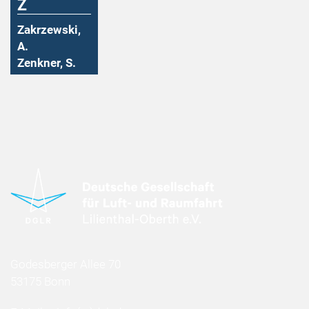
Z
Zakrzewski,
A.
Zenkner, S.
Godesberger Allee 70
53175 Bonn