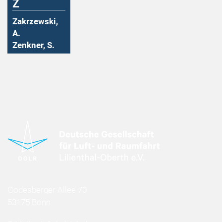
Z
Zakrzewski,
A.
Zenkner, S.
Godesberger Allee 70
53175 Bonn