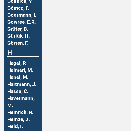
Gollnick, V.
Gómez, F.
Goormann, L.
Gowree, E.R.
Grüter, B.
Gürlük, H.
Götten, F.
H
Hagel, P.
Haimerl, M.
Hanel, M.
Hartmann, J.
Hassa, C.
Havermann,
M.
Heinrich, R.
Heinze, J.
Held, I.