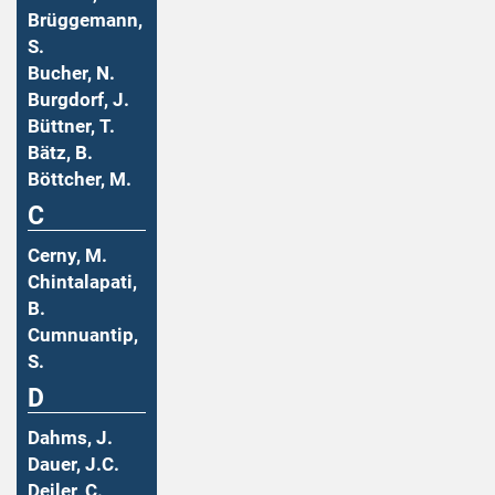
Brüggemann,
S.
Bucher, N.
Burgdorf, J.
Büttner, T.
Bätz, B.
Böttcher, M.
C
Cerny, M.
Chintalapati,
B.
Cumnuantip,
S.
D
Dahms, J.
Dauer, J.C.
Deiler, C.