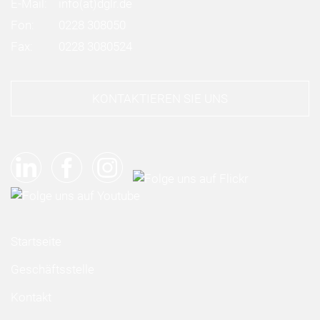
E-Mail:
info
(at)
dglr.de
Fon:
0228 308050
Fax:
0228 3080524
KONTAKTIEREN SIE UNS
Startseite
Geschäftsstelle
Kontakt