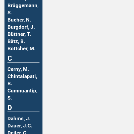
Brüggemann,
S.
Bucher, N.
Burgdorf, J.
Büttner, T.
Bätz, B.
Böttcher, M.
C
Cerny, M.
Chintalapati,
B.
Cumnuantip,
S.
D
Dahms, J.
Dauer, J.C.
Deiler, C.