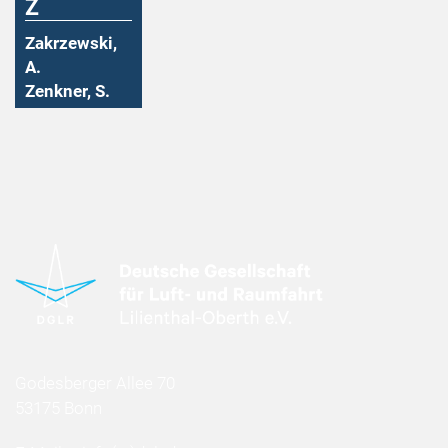
Z
Zakrzewski,
A.
Zenkner, S.
Godesberger Allee 70
53175 Bonn