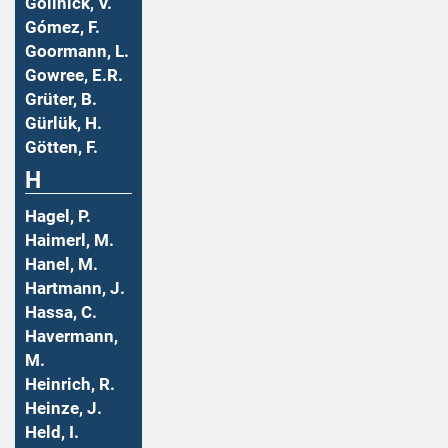
Gollnick, V.
Gómez, F.
Goormann, L.
Gowree, E.R.
Grüter, B.
Gürlük, H.
Götten, F.
H
Hagel, P.
Haimerl, M.
Hanel, M.
Hartmann, J.
Hassa, C.
Havermann,
M.
Heinrich, R.
Heinze, J.
Held, I.