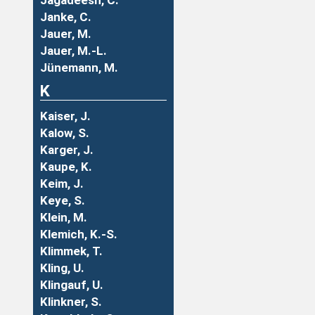
Jagadeesh, C.
Janke, C.
Jauer, M.
Jauer, M.-L.
Jünemann, M.
K
Kaiser, J.
Kalow, S.
Karger, J.
Kaupe, K.
Keim, J.
Keye, S.
Klein, M.
Klemich, K.-S.
Klimmek, T.
Kling, U.
Klingauf, U.
Klinkner, S.