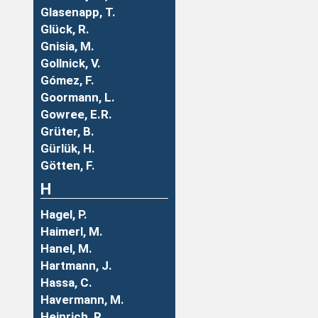
Glasenapp, T.
Glück, R.
Gnisia, M.
Gollnick, V.
Gómez, F.
Goormann, L.
Gowree, E.R.
Grüter, B.
Gürlük, H.
Götten, F.
H
Hagel, P.
Haimerl, M.
Hanel, M.
Hartmann, J.
Hassa, C.
Havermann, M.
Heinrich, R.