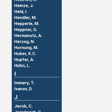
Heinze, J.
Held, I.
Hendler, M.
Hepperle, M.
Heppner, G.
Hermanutz, A.
Herzog, N.
Hornung, M.
Huber, K.C.
Hupfer, A.
Hühn, L.
I
Immery, T.
Ivanov, D.
J
Jacob, C.