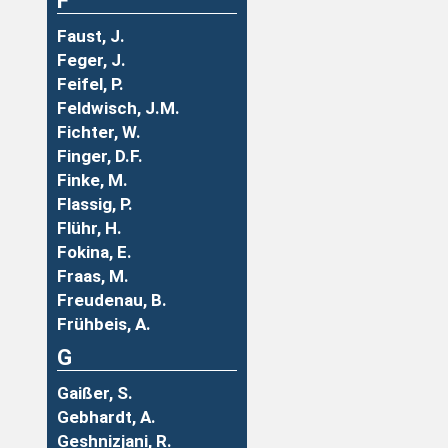
F
Faust, J.
Feger, J.
Feifel, P.
Feldwisch, J.M.
Fichter, W.
Finger, D.F.
Finke, M.
Flassig, P.
Flühr, H.
Fokina, E.
Fraas, M.
Freudenau, B.
Frühbeis, A.
G
Gaißer, S.
Gebhardt, A.
Geshnizjani, R.