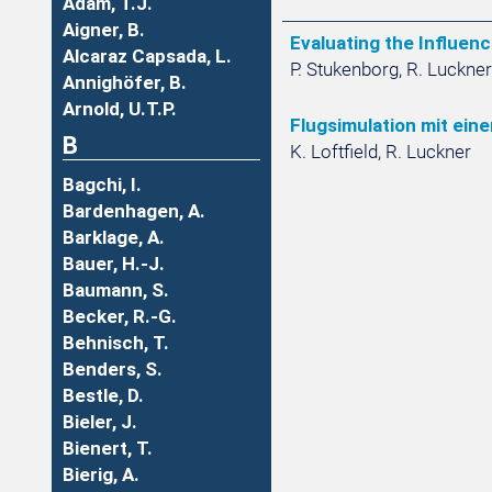
Adam, T.J.
Aigner, B.
Evaluating the Influen
Alcaraz Capsada, L.
P. Stukenborg, R. Luckner
Annighöfer, B.
Arnold, U.T.P.
Flugsimulation mit ei
B
K. Loftfield, R. Luckner
Bagchi, I.
Bardenhagen, A.
Barklage, A.
Bauer, H.-J.
Baumann, S.
Becker, R.-G.
Behnisch, T.
Benders, S.
Bestle, D.
Bieler, J.
Bienert, T.
Bierig, A.