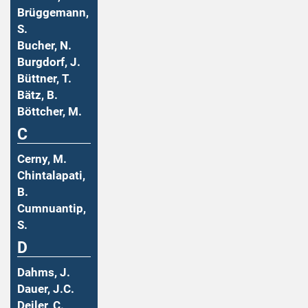
Brüggemann,
S.
Bucher, N.
Burgdorf, J.
Büttner, T.
Bätz, B.
Böttcher, M.
C
Cerny, M.
Chintalapati,
B.
Cumnuantip,
S.
D
Dahms, J.
Dauer, J.C.
Deiler, C.