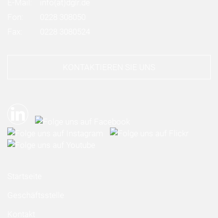
E-Mail:
info
(at)
dglr.de
Fon:
0228 308050
Fax:
0228 3080524
KONTAKTIEREN SIE UNS
Startseite
Geschäftsstelle
Kontakt