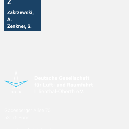
Z
Zakrzewski,
A.
Zenkner, S.
Godesberger Allee 70
53175 Bonn