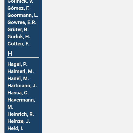
Gollnick, V.
Gómez, F.
Goormann, L.
Gowree, E.R.
Grüter, B.
Gürlük, H.
Götten, F.
H
Hagel, P.
Haimerl, M.
Hanel, M.
Hartmann, J.
Hassa, C.
Havermann,
M.
Heinrich, R.
Heinze, J.
Held, I.