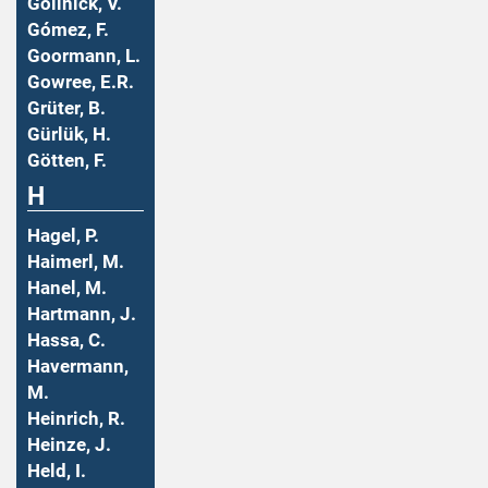
Gollnick, V.
Gómez, F.
Goormann, L.
Gowree, E.R.
Grüter, B.
Gürlük, H.
Götten, F.
H
Hagel, P.
Haimerl, M.
Hanel, M.
Hartmann, J.
Hassa, C.
Havermann,
M.
Heinrich, R.
Heinze, J.
Held, I.