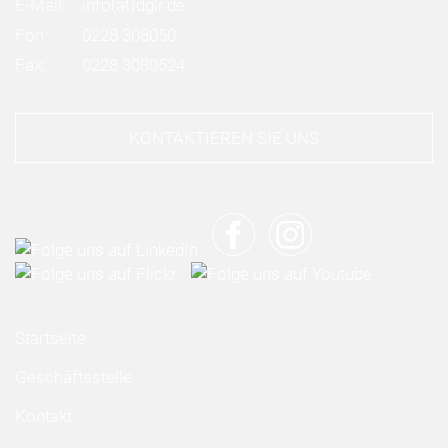
E-Mail:
info
(at)
dglr.de
Fon:
0228 308050
Fax:
0228 3080524
KONTAKTIEREN SIE UNS
Startseite
Geschäftsstelle
Kontakt