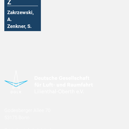
Z
Zakrzewski,
A.
Zenkner, S.
Godesberger Allee 70
53175 Bonn