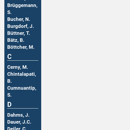
Brüggemann,
S.
Bucher, N.
Burgdorf, J.
Büttner, T.
Bätz, B.
Böttcher, M.
C
Cerny, M.
Chintalapati,
B.
Cumnuantip,
S.
D
Dahms, J.
Dauer, J.C.
Deiler, C.