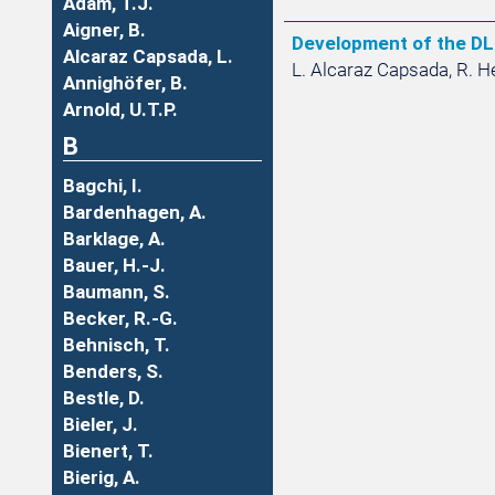
Adam, T.J.
Aigner, B.
Development of the DL
Alcaraz Capsada, L.
L. Alcaraz Capsada, R. H
Annighöfer, B.
Arnold, U.T.P.
B
Bagchi, I.
Bardenhagen, A.
Barklage, A.
Bauer, H.-J.
Baumann, S.
Becker, R.-G.
Behnisch, T.
Benders, S.
Bestle, D.
Bieler, J.
Bienert, T.
Bierig, A.