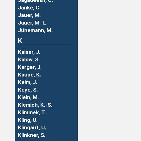
Jagadeesh, C.
Janke, C.
Jauer, M.
Jauer, M.-L.
Jünemann, M.
K
Kaiser, J.
Kalow, S.
Karger, J.
Kaupe, K.
Keim, J.
Keye, S.
Klein, M.
Klemich, K.-S.
Klimmek, T.
Kling, U.
Klingauf, U.
Klinkner, S.