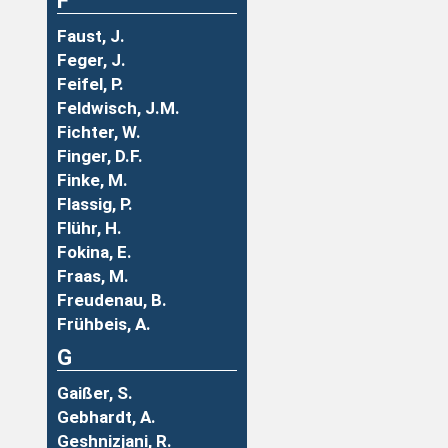
F
Faust, J.
Feger, J.
Feifel, P.
Feldwisch, J.M.
Fichter, W.
Finger, D.F.
Finke, M.
Flassig, P.
Flühr, H.
Fokina, E.
Fraas, M.
Freudenau, B.
Frühbeis, A.
G
Gaißer, S.
Gebhardt, A.
Geshnizjani, R.