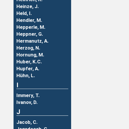
Heinze, J.
Held, I.
Hendler, M.
Hepperle, M.
Heppner, G.
Hermanutz, A.
Herzog, N.
Hornung, M.
Huber, K.C.
Hupfer, A.
Hühn, L.
I
Immery, T.
Ivanov, D.
J
Jacob, C.