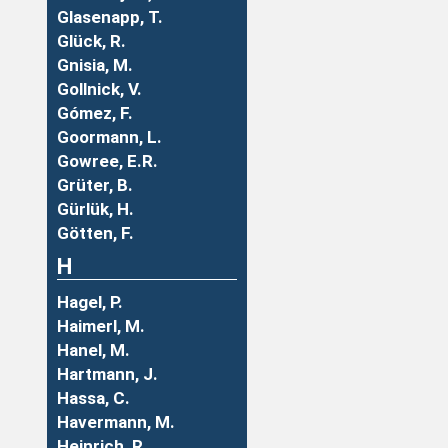
Glasenapp, T.
Glück, R.
Gnisia, M.
Gollnick, V.
Gómez, F.
Goormann, L.
Gowree, E.R.
Grüter, B.
Gürlük, H.
Götten, F.
H
Hagel, P.
Haimerl, M.
Hanel, M.
Hartmann, J.
Hassa, C.
Havermann, M.
Heinrich, R.