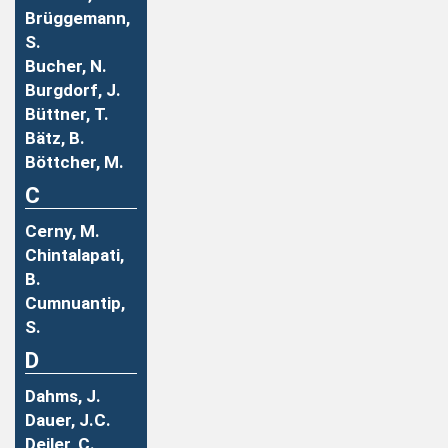
Brüggemann,
S.
Bucher, N.
Burgdorf, J.
Büttner, T.
Bätz, B.
Böttcher, M.
C
Cerny, M.
Chintalapati,
B.
Cumnuantip,
S.
D
Dahms, J.
Dauer, J.C.
Deiler, C.