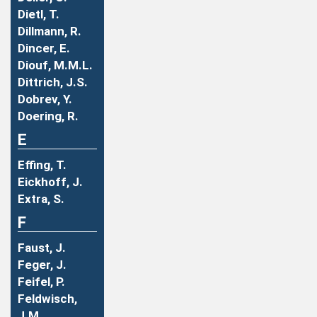
Dietl, T.
Dillmann, R.
Dincer, E.
Diouf, M.M.L.
Dittrich, J.S.
Dobrev, Y.
Doering, R.
E
Effing, T.
Eickhoff, J.
Extra, S.
F
Faust, J.
Feger, J.
Feifel, P.
Feldwisch,
J.M.