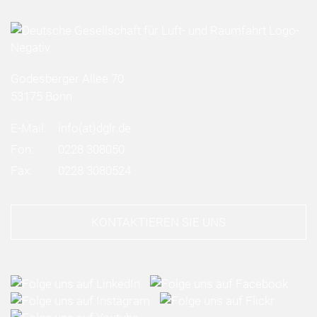
Godesberger Allee 70
53175 Bonn
E-Mail:
info
(at)
dglr.de
Fon:
0228 308050
Fax:
0228 3080524
KONTAKTIEREN SIE UNS