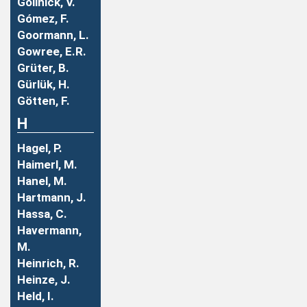
Gollnick, V.
Gómez, F.
Goormann, L.
Gowree, E.R.
Grüter, B.
Gürlük, H.
Götten, F.
H
Hagel, P.
Haimerl, M.
Hanel, M.
Hartmann, J.
Hassa, C.
Havermann,
M.
Heinrich, R.
Heinze, J.
Held, I.