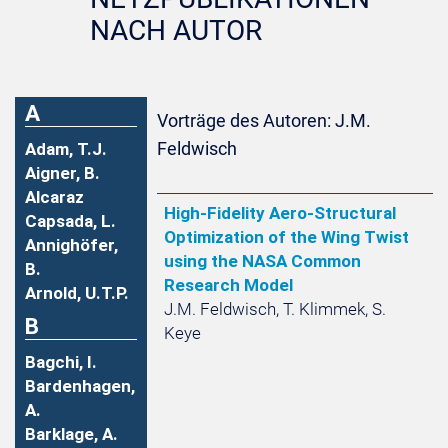
NACH AUTOR
A
Vorträge des Autoren: J.M.
Feldwisch
Adam, T.J.
Aigner, B.
Alcaraz
High-Fidelity Aero-Structural
Capsada, L.
Optimization of the Wing Twist
Annighöfer,
using the NASA Common
B.
Research Model
Arnold, U.T.P.
J.M. Feldwisch, T. Klimmek, S.
B
Keye
Bagchi, I.
Bardenhagen,
A.
Barklage, A.