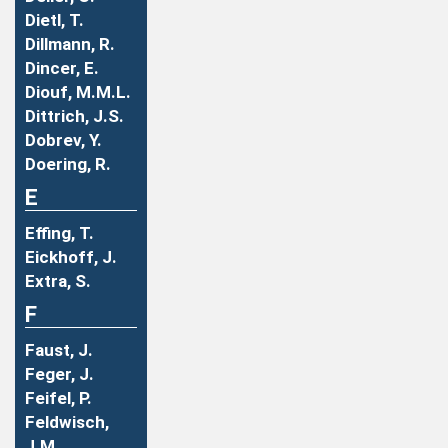
Dietl, T.
Dillmann, R.
Dincer, E.
Diouf, M.M.L.
Dittrich, J.S.
Dobrev, Y.
Doering, R.
E
Effing, T.
Eickhoff, J.
Extra, S.
F
Faust, J.
Feger, J.
Feifel, P.
Feldwisch,
J.M.