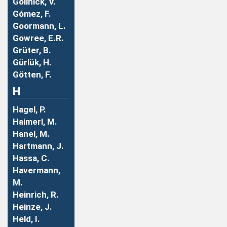
Gollnick, V.
Gómez, F.
Goormann, L.
Gowree, E.R.
Grüter, B.
Gürlük, H.
Götten, F.
H
Hagel, P.
Haimerl, M.
Hanel, M.
Hartmann, J.
Hassa, C.
Havermann,
M.
Heinrich, R.
Heinze, J.
Held, I.