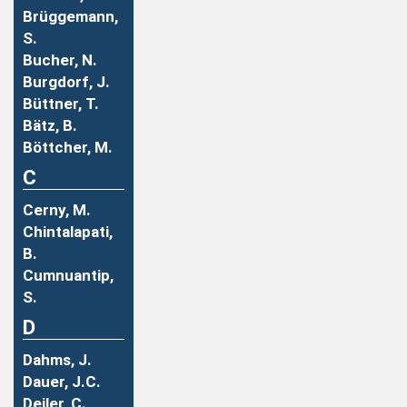
Brüggemann,
S.
Bucher, N.
Burgdorf, J.
Büttner, T.
Bätz, B.
Böttcher, M.
C
Cerny, M.
Chintalapati,
B.
Cumnuantip,
S.
D
Dahms, J.
Dauer, J.C.
Deiler, C.