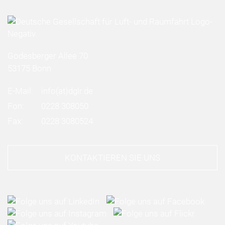
Godesberger Allee 70
53175 Bonn
E-Mail:
info
(at)
dglr.de
Fon:
0228 308050
Fax:
0228 3080524
KONTAKTIEREN SIE UNS