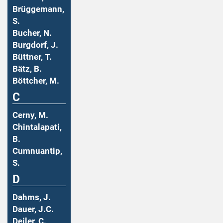
Brüggemann,
S.
Bucher, N.
Burgdorf, J.
Büttner, T.
Bätz, B.
Böttcher, M.
C
Cerny, M.
Chintalapati,
B.
Cumnuantip,
S.
D
Dahms, J.
Dauer, J.C.
Deiler, C.