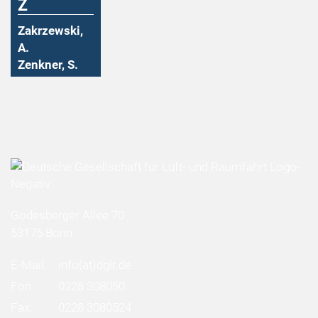
Z
Zakrzewski,
A.
Zenkner, S.
Godesberger Allee 70
53175 Bonn
E-Mail:
info
(at)
dglr.de
Fon:
0228 308050
Fax:
0228 3080524