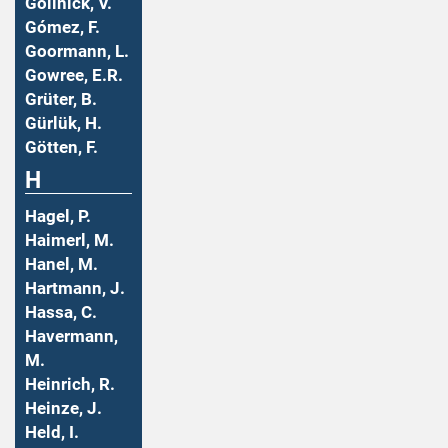
Gollnick, V.
Gómez, F.
Goormann, L.
Gowree, E.R.
Grüter, B.
Gürlük, H.
Götten, F.
H
Hagel, P.
Haimerl, M.
Hanel, M.
Hartmann, J.
Hassa, C.
Havermann,
M.
Heinrich, R.
Heinze, J.
Held, I.