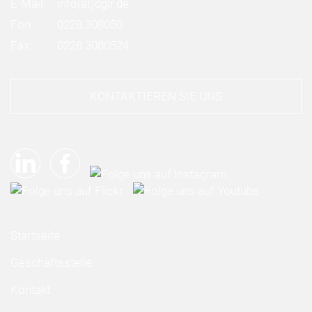
E-Mail:
info
(at)
dglr.de
Fon:
0228 308050
Fax:
0228 3080524
KONTAKTIEREN SIE UNS
Startseite
Geschäftsstelle
Kontakt