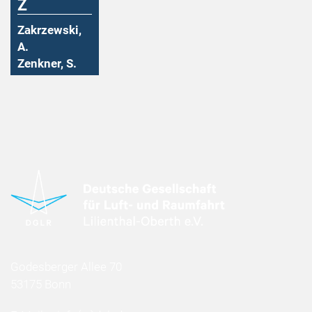
Z
Zakrzewski,
A.
Zenkner, S.
Godesberger Allee 70
53175 Bonn