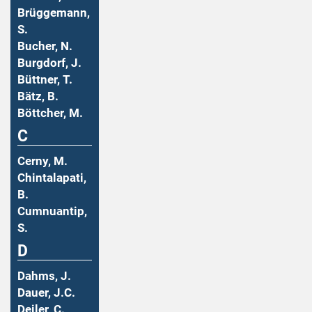
Brüggemann,
S.
Bucher, N.
Burgdorf, J.
Büttner, T.
Bätz, B.
Böttcher, M.
C
Cerny, M.
Chintalapati,
B.
Cumnuantip,
S.
D
Dahms, J.
Dauer, J.C.
Deiler, C.