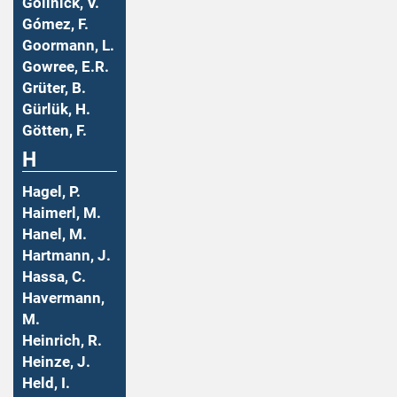
Gollnick, V.
Gómez, F.
Goormann, L.
Gowree, E.R.
Grüter, B.
Gürlük, H.
Götten, F.
H
Hagel, P.
Haimerl, M.
Hanel, M.
Hartmann, J.
Hassa, C.
Havermann,
M.
Heinrich, R.
Heinze, J.
Held, I.