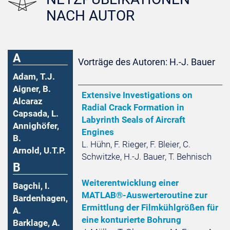
NACH AUTOR
A
Vorträge des Autoren: H.-J. Bauer
Adam, T.J.
Aigner, B.
Extensive Investigations on
Alcaraz
Radial Crack Formation in
Capsada, L.
Labyrinth Seals of Aircraft
Annighöfer,
Engines
B.
L. Hühn, F. Rieger, F. Bleier, C.
Arnold, U.T.P.
Schwitzke, H.-J. Bauer, T. Behnisch
B
Weiterentwicklung einer
Bagchi, I.
MATLAB®-Auswerteroutine zur
Bardenhagen,
Ermittlung der Filmkühlgrößen für
A.
eine konturierte Bohrung
Barklage, A.