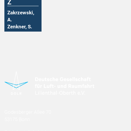
Z
Zakrzewski,
A.
Zenkner, S.
Godesberger Allee 70
53175 Bonn