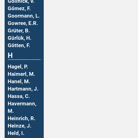
Gollnick, V.
Gómez, F.
Goormann, L.
Gowree, E.R.
Grüter, B.
Gürlük, H.
Götten, F.
H
Hagel, P.
Haimerl, M.
Hanel, M.
Hartmann, J.
Hassa, C.
Havermann,
M.
Heinrich, R.
Heinze, J.
Held, I.