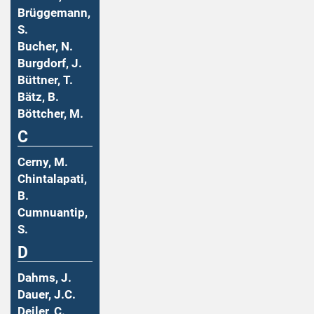
Brüggemann,
S.
Bucher, N.
Burgdorf, J.
Büttner, T.
Bätz, B.
Böttcher, M.
C
Cerny, M.
Chintalapati,
B.
Cumnuantip,
S.
D
Dahms, J.
Dauer, J.C.
Deiler, C.