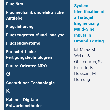
Fluglärm
System
Identification of
Flugmechanik und elektrische
a Turbojet
Antriebe
Engine using
Flugsicherung
Multi-Sine
Flugzeugentwurf und -analyse
Inputs in
Ground Testing
Flugzeugsysteme
M. Many, M.
Fortschrittliche
Weber, S.
Fertigungstechnologien
Oberndorfer, S.J.
Future-Oriented MRO
Köberle, B.
G
Hosseini, M.
Hornung
Gasturbinen Technologie
K
Kabine - Digitale
Entwurfsmethoden