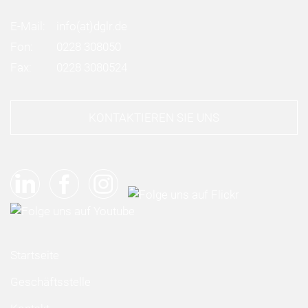
E-Mail:
info
(at)
dglr.de
Fon:
0228 308050
Fax:
0228 3080524
KONTAKTIEREN SIE UNS
Startseite
Geschäftsstelle