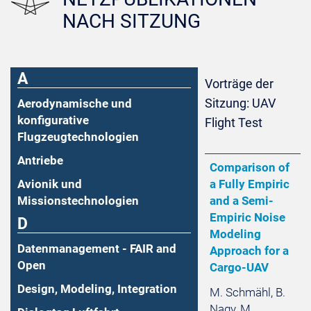
NACH SITZUNG
A
Vorträge der
Sitzung: UAV
Aerodynamische und
konfigurative
Flight Test
Flugzeugtechnologien
Antriebe
Comparison of
Avionik und
a Fully Empiric
Missionstechnologien
and a Semi-
Empiric Noise
D
Modeling
Datenmanagement - FAIR and
Approach for a
Open
Cargo-UAV
Design, Modeling, Integration
M. Schmähl, B.
Nagy, M.