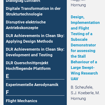
Dialogtag Luftfahrt
Hornung
Digitale Transformation in der
Strukturtechnologie
Design,
Disruptive elektrische
Implementation
Antriebskonzepte
and Flight
Testing of a
DLR Achievements in Clean Sky:
Subscale
Applying Design Methods
Demonstrator
DLR Achievements in Clean Sky:
for assessing
Development and Testing
the Stall
Behaviour of a
DLR Querschnittprojekt
Large Swept-
Hochfliegende Plattform
Wing Research
E
UAV
Experimentelle Aerodynamik
B. Scheufele,
F
S.J. Koeberle, M.
Hornung
Flight Mechanics