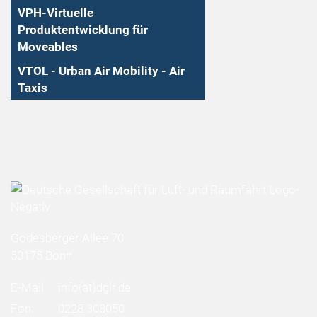
VPH-Virtuelle
Produktentwicklung für
Moveables
VTOL - Urban Air Mobility - Air
Taxis
Godesberger Allee 70
53175 Bonn
E-Mail:
info
(at)
dglr.de
Fon:
0228 308050