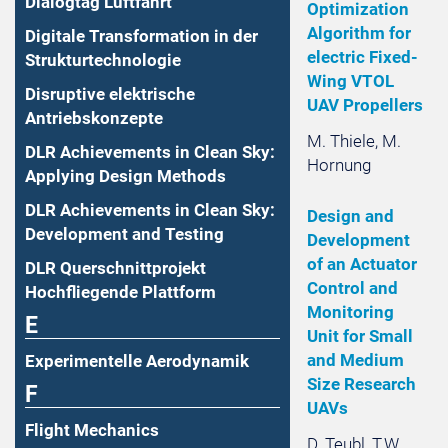
Dialogtag Luftfahrt
Optimization
Algorithm for
Digitale Transformation in der
electric Fixed-
Strukturtechnologie
Wing VTOL
Disruptive elektrische
UAV Propellers
Antriebskonzepte
M. Thiele, M.
DLR Achievements in Clean Sky:
Hornung
Applying Design Methods
DLR Achievements in Clean Sky:
Design and
Development and Testing
Development
of an Actuator
DLR Querschnittprojekt
Control and
Hochfliegende Plattform
Monitoring
E
Unit for Small
and Medium
Experimentelle Aerodynamik
Size Research
F
UAVs
Flight Mechanics
D. Teubl, T.W.