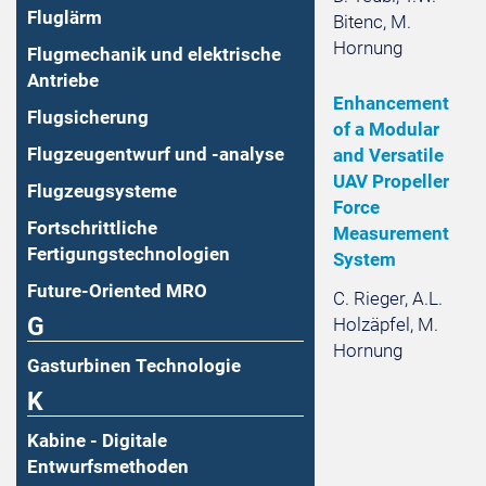
Fluglärm
Bitenc, M.
Hornung
Flugmechanik und elektrische
Antriebe
Enhancement
Flugsicherung
of a Modular
Flugzeugentwurf und -analyse
and Versatile
UAV Propeller
Flugzeugsysteme
Force
Fortschrittliche
Measurement
Fertigungstechnologien
System
Future-Oriented MRO
C. Rieger, A.L.
G
Holzäpfel, M.
Hornung
Gasturbinen Technologie
K
Kabine - Digitale
Entwurfsmethoden