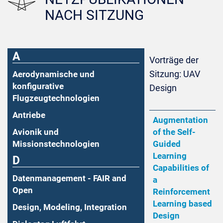
NACH SITZUNG
A
Vorträge der
Sitzung: UAV
Aerodynamische und
konfigurative
Design
Flugzeugtechnologien
Antriebe
Augmentation
Avionik und
of the Self-
Missionstechnologien
Guided
Learning
D
Capabilities of
Datenmanagement - FAIR and
a
Open
Reinforcement
Learning based
Design, Modeling, Integration
Design