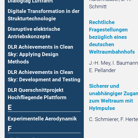
Dialogtag Luftfahrt
Schmitt
Digitale Transformation in der
Strukturtechnologie
Rechtliche
Disruptive elektrische
Fragestellungen
Antriebskonzepte
bezüglich eines
deutschen
DLR Achievements in Clean
Weltraumbahnhofs
Sky: Applying Design
Methods
J.-H. Mey, I. Baumann
E. Pellander
DLR Achievements in Clean
Sky: Development and Testing
Sicherer und
DLR Querschnittprojekt
unabhängiger Zuga
Hochfliegende Plattform
zum Weltraum mit
E
HyImpulse
Experimentelle Aerodynamik
C. Schmierer, F. Herte
F