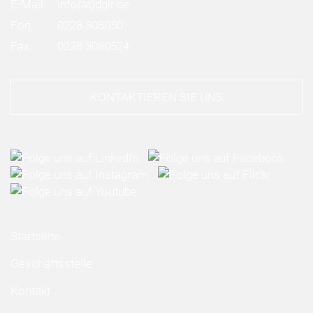
E-Mail:
info
(at)
dglr.de
Fon:
0228 308050
Fax:
0228 3080524
KONTAKTIEREN SIE UNS
Startseite
Geschäftsstelle
Kontakt