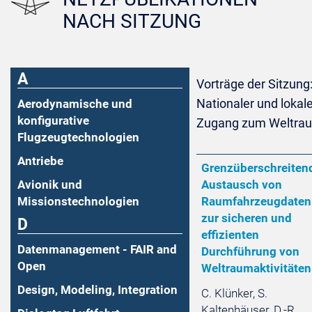
NACH SITZUNG
A
Vorträge der Sitzung
Nationaler und lokal
Aerodynamische und
konfigurative
Zugang zum Weltra
Flugzeugtechnologien
Antriebe
Grenzüberschreiten
Avionik und
Austausch von
Missionstechnologien
Raumfahrzeugdaten
zur sicheren und
D
effizienten
Datenmanagement - FAIR and
Durchführung von
Open
Weltraumaktivitäten
Design, Modeling, Integration
C. Klünker, S.
Kaltenhäuser, D.-R.