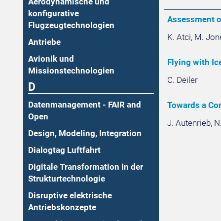
Aerodynamische und
konfigurative
Assessment of
Flugzeugtechnologien
K. Atci, M. Jon
Antriebe
Avionik und
Flying with I
Missionstechnologien
C. Deiler
D
Datenmanagement - FAIR and
Towards a Con
Open
J. Autenrieb, N
Design, Modeling, Integration
Dialogtag Luftfahrt
Digitale Transformation in der
Strukturtechnologie
Disruptive elektrische
Antriebskonzepte