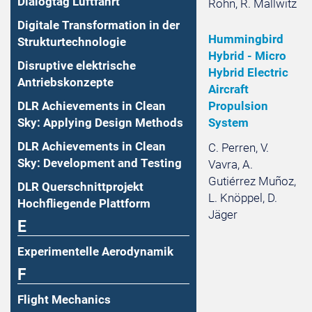
Dialogtag Luftfahrt
Rohn, R. Mallwitz
Digitale Transformation in der
Hummingbird
Strukturtechnologie
Hybrid - Micro
Disruptive elektrische
Hybrid Electric
Antriebskonzepte
Aircraft
Propulsion
DLR Achievements in Clean
System
Sky: Applying Design Methods
DLR Achievements in Clean
C. Perren, V.
Sky: Development and Testing
Vavra, A.
Gutiérrez Muñoz,
DLR Querschnittprojekt
L. Knöppel, D.
Hochfliegende Plattform
Jäger
E
Experimentelle Aerodynamik
F
Flight Mechanics