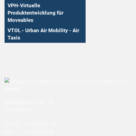
VPH-Virtuelle
Produktentwicklung für
Moveables
VTOL - Urban Air Mobility - Air
Taxis
Godesberger Allee 70
53175 Bonn
E-Mail:
info
(at)
dglr.de
Fon:
0228 308050