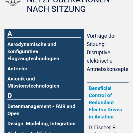
NACH SITZUNG
A
Vorträge der
Sitzung:
Aerodynamische und
konfigurative
Disruptive
Flugzeugtechnologien
elektrische
Antriebe
Antriebskonzepte
Avionik und
Missionstechnologien
Beneficial
D
Control of
Redundant
Datenmanagement - FAIR and
Electric Drives
Open
in Aviation
Design, Modeling, Integration
D. Fischer, R.