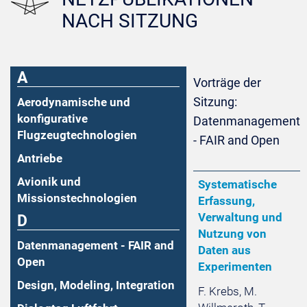
NACH SITZUNG
A
Vorträge der
Sitzung:
Aerodynamische und
konfigurative
Datenmanagement
Flugzeugtechnologien
- FAIR and Open
Antriebe
Avionik und
Systematische
Missionstechnologien
Erfassung,
Verwaltung und
D
Nutzung von
Datenmanagement - FAIR and
Daten aus
Open
Experimenten
Design, Modeling, Integration
F. Krebs, M.