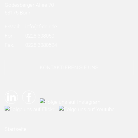
Godesberger Allee 70
53175 Bonn
E-Mail:
info
(at)
dglr.de
Fon:
0228 308050
Fax:
0228 3080524
KONTAKTIEREN SIE UNS
Startseite