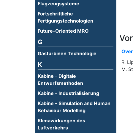
Flugzeugsysteme
Fortschrittliche
Fertigungstechnologien
Future-Oriented MRO
Vor
G
Over
Gasturbinen Technologie
R. Li
K
M. St
Kabine - Digitale
Entwurfsmethoden
Kabine - Industrialisierung
Kabine - Simulation and Human
Behaviour Modelling
Klimawirkungen des
Luftverkehrs