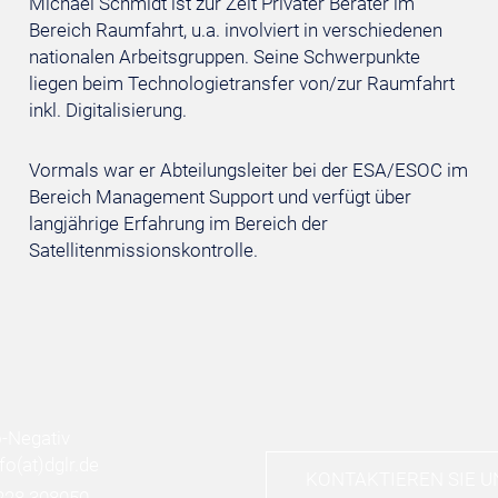
Michael Schmidt ist zur Zeit Privater Berater im
Bereich Raumfahrt, u.a. involviert in verschiedenen
nationalen Arbeitsgruppen. Seine Schwerpunkte
liegen beim Technologietransfer von/zur Raumfahrt
inkl. Digitalisierung.
Vormals war er Abteilungsleiter bei der ESA/ESOC im
Bereich Management Support und verfügt über
langjährige Erfahrung im Bereich der
Satellitenmissionskontrolle.
nfo
(at)
dglr.de
KONTAKTIEREN SIE U