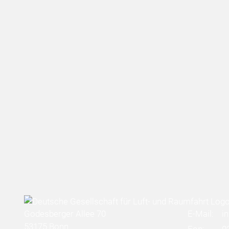
Godesberger Allee 70
E-Mail:
i
53175 Bonn