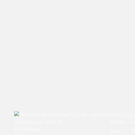
Godesberger Allee 70
E-Mail:
i
53175 Bonn
Fon:
0