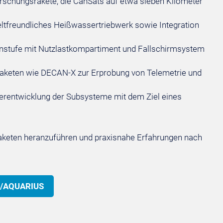
rschungsrakete, die CanSats auf etwa sieben Kilometer
ltfreundliches Heißwassertriebwerk sowie Integration
nstufe mit Nutzlastkompartiment und Fallschirmsystem
raketen wie DECAN-X zur Erprobung von Telemetrie und
terentwicklung der Subsysteme mit dem Ziel eines
rraketen heranzuführen und praxisnahe Erfahrungen nach
AN/AQUARIUS