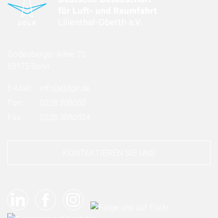
Godesberger Allee 70
53175 Bonn
E-Mail:
info
(at)
dglr.de
Fon:
0228 308050
Fax:
0228 3080524
KONTAKTIEREN SIE UNS