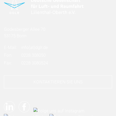
Godesberger Allee 70
53175 Bonn
E-Mail:
info
(at)
dglr.de
Fon:
0228 308050
Fax:
0228 3080524
KONTAKTIEREN SIE UNS