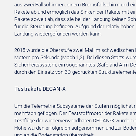
aus zwei Fallschirmen, einem Bremsfallschirm und ei
Rakete ab und ermöglich das Sinken der Rakete mit ei
Rakete soweit ab, dass sie bei der Landung keinen Sch
für die Steuerung befinden. Aufgrund der relativ hohen
Landung wiedergefunden werden kann.
2015 wurde die Oberstufe zwei Mal im schwedischen Ki
Metern pro Sekunde (Mach 1,2). Bei diesen Starts wu
Sicherheitssystem, ein sogenanntes „Safe and Arm Devi
durch den Einsatz von 3D-gedruckten Strukturelemente
Testrakete DECAN-X
Um die Telemetrie-Subsysteme der Stufen möglichst real
mehrfach geflogen. Der Feststoffmotor der Rakete ent
Testflüge der wiederverwendbaren DECAN-X wurde die T
Höhe wurden erfolgreich aufgenommen und zur Bodenst
und an die Bodenstation übermittelt.