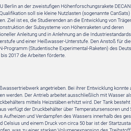
r TU Berlin an der zweistufigen Höhenforschungsrakete DECAN
lifikation soll sie kleine Nutzlasten (sogenannte CanSats) 
n. Ziel ist es, die Studierenden an die Entwicklung von Träge
 Konstruktion der Subsysteme von Höhenraketen und deren
ioneller Anleitung und in Anlehnung an die Industriestandards
rstufe und einer Heißwasser-Unterstufe. Den Anstoß für die
ERN-Programm (Studentische Experimental-Raketen) des Deut
bis 2017 die Arbeiten förderte.
ßwassertriebwerk angetrieben. Bei ihrer Entwicklung konnte 
 werden. Der Antrieb arbeitet ausschließlich mit Wasser al
ckbehälters mittels Heizstäben erhitzt wird. Der Tank beste
naus verfügt der Druckbehälter über Temperatursensoren und
das Aufheizen und Verdampfen des Wassers innerhalb des ge
d Celsius und einem Druck von circa 50 bar ist der Startzust
fen, was zu einer starken Volumenexpansion des Treibstoffs