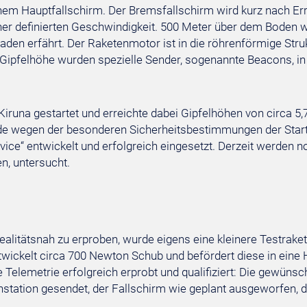
nem Hauptfallschirm. Der Bremsfallschirm wird kurz nach Er
ner definierten Geschwindigkeit. 500 Meter über dem Boden w
aden erfährt. Der Raketenmotor ist in die röhrenförmige Struk
 Gipfelhöhe wurden spezielle Sender, sogenannte Beacons, in 
runa gestartet und erreichte dabei Gipfelhöhen von circa 5,
rde wegen der besonderen Sicherheitsbestimmungen der Star
ce“ entwickelt und erfolgreich eingesetzt. Derzeit werden n
n, untersucht.
itätsnah zu erproben, wurde eigens eine kleinere Testrakete, 
wickelt circa 700 Newton Schub und befördert diese in eine
elemetrie erfolgreich erprobt und qualifiziert: Die gewünsc
ation gesendet, der Fallschirm wie geplant ausgeworfen, d