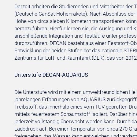
Derzeit arbeiten die Studierenden und Mitarbeiter de
(Deutsche CanSat-Höhenrakete). Nach Abschluss der Qua
Höhe von circa sieben Kilometern transportieren könne
heranzuführen. Hierfür lernen sie, die Auslegung und
anschließende Integration und Testläufe unter profess
durchzuführen. DECAN besteht aus einer Feststoff-Obe
Entwicklung der beiden Stufen bot das nationale ST
Zentrums für Luft- und Raumfahrt (DLR), das von 2012 
Unterstufe DECAN-AQUARIUS
Die Unterstufe wird mit einem umweltfreundlichen Hei
jahrelangen Erfahrungen von AQUARIUS zurückgegriffen
Treibstoff, das innerhalb eines vom TÜV geprüften Dru
mittels feuerfestem Schaumstoff isoliert. Darüber hi
jederzeit vollständig überwacht werden kann. Durch 
Ladedruck auf. Bei einer Temperatur von circa 270 Gra
freigegeben, das Wasser kann entweichen und verdamp