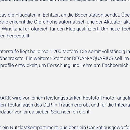
das die Flugdaten in Echtzeit an die Bodenstation sendet. Üb
etrie erkennt die Gipfelhöhe automatisch und der Aktuator a
n Windkanal erfolgreich für den Flug qualifiziert. Um neue 
en hergestellt.
erstufe liegt bei circa 1.200 Metern. Die somit vollständig 
öhenrakete. Ein weiterer Start der DECAN-AQUARIUS soll im dr
profile entwickelt, um Forschung und Lehre am Fachbereich
RK wird von einem leistungsstarken Feststoffmotor angetr
n Testanlagen des DLR in Trauen erprobt und für die Integrati
dauer von circa sieben Sekunden erreicht.
r ein Nutzlastkompartiment, aus dem ein CanSat ausgeworfe