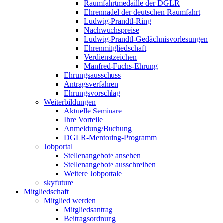
Raumfahrtmedaille der DGLR
Ehrennadel der deutschen Raumfahrt
Ludwig-Prandtl-Ring
Nachwuchspreise
Ludwig-Prandtl-Gedächnisvorlesungen
Ehrenmitgliedschaft
Verdienstzeichen
Manfred-Fuchs-Ehrung
Ehrungsausschuss
Antragsverfahren
Ehrungsvorschlag
Weiterbildungen
Aktuelle Seminare
Ihre Vorteile
Anmeldung/Buchung
DGLR-Mentoring-Programm
Jobportal
Stellenangebote ansehen
Stellenangebote ausschreiben
Weitere Jobportale
skyfuture
Mitgliedschaft
Mitglied werden
Mitgliedsantrag
Beitragsordnung