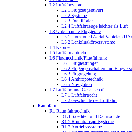
L2 Luftfahrzeuge
L2.1 Flugzeugentwurf
L2.2 Systeme
L2.3 Drehflügler
L2.4 Luftfahrzeuge leichter als Luft
L3 Unbemannte Fluggeräte
L3.1 Unmanned Aerial Vehicles (UA
L3.2 Lenkflugkörpersysteme
L4 Kabine
L5 Luftfahrtantriebe
L6 Flugmechanik/Flugführung
L6.1 Flugleistungen
L6.2 Flugeigenschaften und Flugvers
L6.3 Flugregelung
L6.4 Anthropotechnik
L6.5 Navigation
L7 Luftfahrt und Gesellschaft
L7.1 Luftfahrtrecht
L7.2 Geschichte der Luftfahrt
Raumfahrt
R1 Raumfahrttechnik
R1.1 Satelliten und Raumsonden
R1.2 Raumtransportsysteme
R1.3 Antriebssysteme