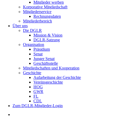
Mitglieder werben
Korporative Mitgliedschaft
Mitgliederservice
Rechnungsdaten
Mitgliederbereich
Über uns
Die DGLR
Mission & Vision
DGLR-Satzung
Organisation
Präsidium
Senat
Junger Senat
Geschäftsstelle
Mitgliedschaften und Kooperation
Geschichte
Aufarbeitung der Geschichte
Vereinsgeschichte
HOG
GWR
FL
CDL
Zum DGLR-Mitglieder-Login