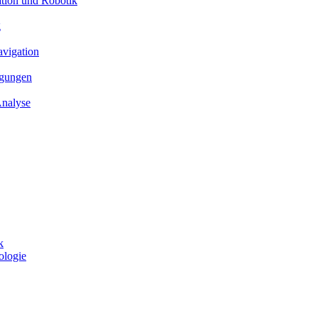
ation und Robotik
g
avigation
ngungen
Analyse
k
ologie