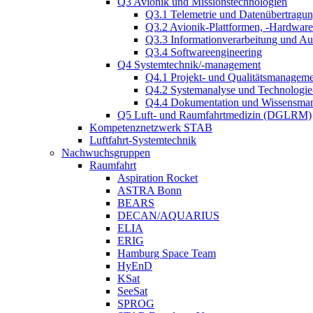
Q3 Avionik und Missionstechnologien
Q3.1 Telemetrie und Datenübertragu
Q3.2 Avionik-Plattformen, -Hardwar
Q3.3 Informationverarbeitung und A
Q3.4 Softwareengineering
Q4 Systemtechnik/-management
Q4.1 Projekt- und Qualitätsmanagem
Q4.2 Systemanalyse und Technologi
Q4.4 Dokumentation und Wissensma
Q5 Luft- und Raumfahrtmedizin (DGLRM)
Kompetenznetzwerk STAB
Luftfahrt-Systemtechnik
Nachwuchsgruppen
Raumfahrt
Aspiration Rocket
ASTRA Bonn
BEARS
DECAN/AQUARIUS
ELIA
ERIG
Hamburg Space Team
HyEnD
KSat
SeeSat
SPROG