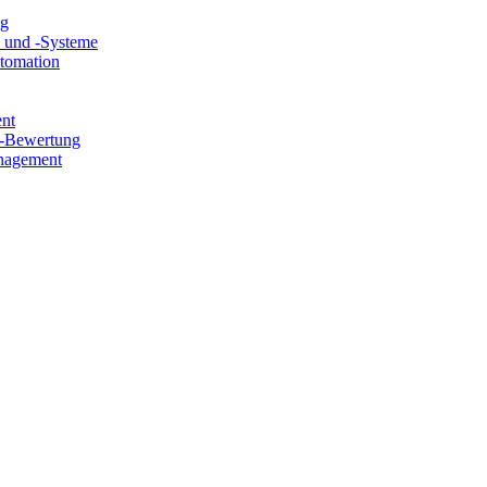
ng
e und -Systeme
utomation
ent
e-Bewertung
nagement