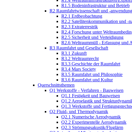
R1.4 Weltrauminfrastrukturen/Explor
R1.5 Bodeninfrastruktur und Betrieb
R2 Raumfahrtwissenschaft und -anwendun
R2.1 Erdbeobachtung
R2.2 Satellitenkommunikation und -n
R2.3 Extraterrestrik
R2.4 Forschung unter Weltraumbedi
R2.5 Sicherheit und Verteidigung
R2.6 Weltraummüll - Erfassung und 
R3 Raumfahrt und Gesellschaft
R3.1 Zukunft
R3.2 Weltraumrecht
R3.3 Geschichte der Raumfahrt
R3.4 Mars Society
R3.5 Raumfahrt und Philosophie
R3.6 Raumfahrt und Kultur
Querschnittsthemen
Q1 Werkstoffe - Verfahren - Bauweisen
Q1.1 Festigkeit und Bauweisen
Q1.2 Aeroelastik und Strukturdynami
Q1.3 Werkstoffe und Fertigungstechn
Q2 Fluid- und Thermodynamik
Q2.1 Numerische Aerodynamik
Q2.2 Experimentelle Aerodynamik
Q2.3 Strömungsakustik/Fluglärm