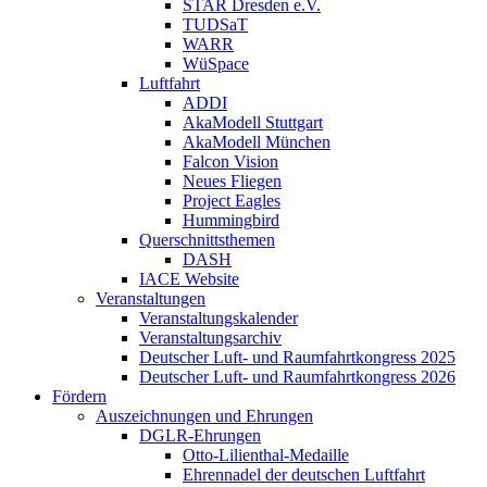
STAR Dresden e.V.
TUDSaT
WARR
WüSpace
Luftfahrt
ADDI
AkaModell Stuttgart
AkaModell München
Falcon Vision
Neues Fliegen
Project Eagles
Hummingbird
Querschnittsthemen
DASH
IACE Website
Veranstaltungen
Veranstaltungskalender
Veranstaltungsarchiv
Deutscher Luft- und Raumfahrtkongress 2025
Deutscher Luft- und Raumfahrtkongress 2026
Fördern
Auszeichnungen und Ehrungen
DGLR-Ehrungen
Otto-Lilienthal-Medaille
Ehrennadel der deutschen Luftfahrt