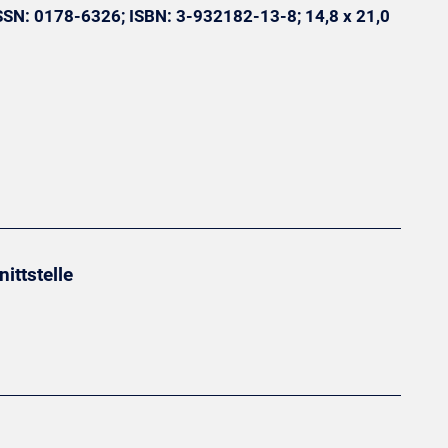
 ISSN: 0178-6326; ISBN: 3-932182-13-8; 14,8 x 21,0
ttstelle