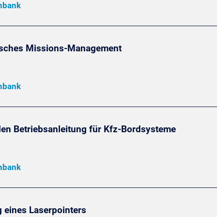
enbank
ktisches Missions-Management
enbank
len Betriebsanleitung für Kfz-Bordsysteme
enbank
 eines Laserpointers