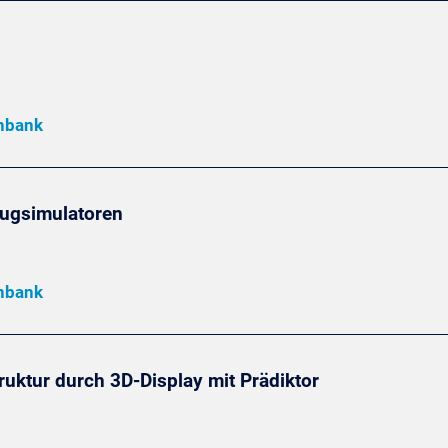
enbank
lugsimulatoren
enbank
uktur durch 3D-Display mit Prädiktor