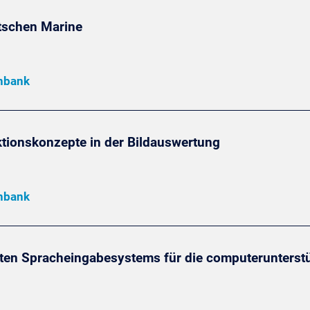
utschen Marine
enbank
ktionskonzepte in der Bildauswertung
enbank
erten Spracheingabesystems für die computerunters