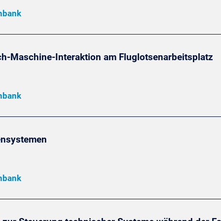
enbank
h-Maschine-Interaktion am Fluglotsenarbeitsplatz
enbank
ensystemen
enbank