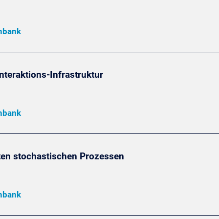
enbank
teraktions-Infrastruktur
enbank
ten stochastischen Prozessen
enbank