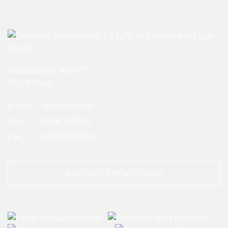
Godesberger Allee 70
53175 Bonn
E-Mail:
info
(at)
dglr.de
Fon:
0228 308050
Fax:
0228 3080524
KONTAKTIEREN SIE UNS