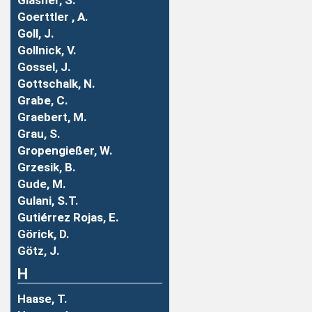
Gläsner, S.
Goerttler , A.
Goll, J.
Gollnick, V.
Gossel, J.
Gottschalk, N.
Grabe, C.
Graebert, M.
Grau, S.
Gropengießer, W.
Grzesik, B.
Gude, M.
Gulani, S.T.
Gutiérrez Rojas, E.
Görick, D.
Götz, J.
H
Haase, T.