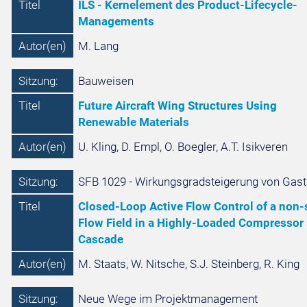
Titel
ILS - Kernelement des Product-Lifecycle-
Managements
Autor(en)
M. Lang
Sitzung:
Bauweisen
Titel
Future Aircraft Wing Structures Using
Renewable Materials
Autor(en)
U. Kling, D. Empl, O. Boegler, A.T. Isikveren
Sitzung:
SFB 1029 - Wirkungsgradsteigerung von Gast
Titel
Closed-Loop Active Flow Control of a non-
Flow Field in a Highly-Loaded Compressor
Cascade
Autor(en)
M. Staats, W. Nitsche, S.J. Steinberg, R. King
Sitzung:
Neue Wege im Projektmanagement