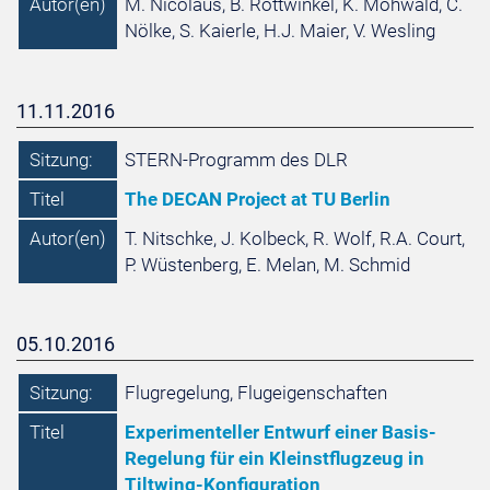
Autor(en)
M. Nicolaus, B. Rottwinkel, K. Möhwald, C.
Nölke, S. Kaierle, H.J. Maier, V. Wesling
11.11.2016
Sitzung:
STERN-Programm des DLR
Titel
The DECAN Project at TU Berlin
Autor(en)
T. Nitschke, J. Kolbeck, R. Wolf, R.A. Court,
P. Wüstenberg, E. Melan, M. Schmid
05.10.2016
Sitzung:
Flugregelung, Flugeigenschaften
Titel
Experimenteller Entwurf einer Basis-
Regelung für ein Kleinstflugzeug in
Tiltwing-Konfiguration