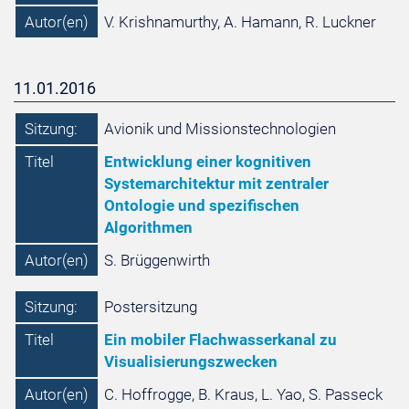
Autor(en)
V. Krishnamurthy, A. Hamann, R. Luckner
11.01.2016
Sitzung:
Avionik und Missionstechnologien
Titel
Entwicklung einer kognitiven
Systemarchitektur mit zentraler
Ontologie und spezifischen
Algorithmen
Autor(en)
S. Brüggenwirth
Sitzung:
Postersitzung
Titel
Ein mobiler Flachwasserkanal zu
Visualisierungszwecken
Autor(en)
C. Hoffrogge, B. Kraus, L. Yao, S. Passeck