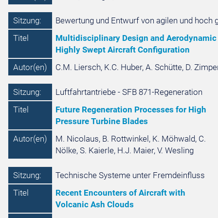
Sitzung:
Bewertung und Entwurf von agilen und hoch g
Titel
Multidisciplinary Design and Aerodynamic
Highly Swept Aircraft Configuration
Autor(en)
C.M. Liersch, K.C. Huber, A. Schütte, D. Zimper
Sitzung:
Luftfahrtantriebe - SFB 871-Regeneration
Titel
Future Regeneration Processes for High
Pressure Turbine Blades
Autor(en)
M. Nicolaus, B. Rottwinkel, K. Möhwald, C.
Nölke, S. Kaierle, H.J. Maier, V. Wesling
Sitzung:
Technische Systeme unter Fremdeinfluss
Titel
Recent Encounters of Aircraft with
Volcanic Ash Clouds