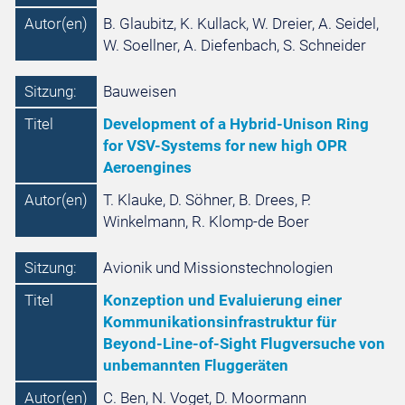
Autor(en)
B. Glaubitz, K. Kullack, W. Dreier, A. Seidel,
W. Soellner, A. Diefenbach, S. Schneider
Sitzung:
Bauweisen
Titel
Development of a Hybrid-Unison Ring
for VSV-Systems for new high OPR
Aeroengines
Autor(en)
T. Klauke, D. Söhner, B. Drees, P.
Winkelmann, R. Klomp-de Boer
Sitzung:
Avionik und Missionstechnologien
Titel
Konzeption und Evaluierung einer
Kommunikationsinfrastruktur für
Beyond-Line-of-Sight Flugversuche von
unbemannten Fluggeräten
Autor(en)
C. Ben, N. Voget, D. Moormann