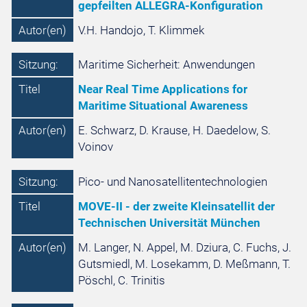
gepfeilten ALLEGRA-Konfiguration
Autor(en)
V.H. Handojo, T. Klimmek
Sitzung:
Maritime Sicherheit: Anwendungen
Titel
Near Real Time Applications for
Maritime Situational Awareness
Autor(en)
E. Schwarz, D. Krause, H. Daedelow, S.
Voinov
Sitzung:
Pico- und Nanosatellitentechnologien
Titel
MOVE-II - der zweite Kleinsatellit der
Technischen Universität München
Autor(en)
M. Langer, N. Appel, M. Dziura, C. Fuchs, J.
Gutsmiedl, M. Losekamm, D. Meßmann, T.
Pöschl, C. Trinitis