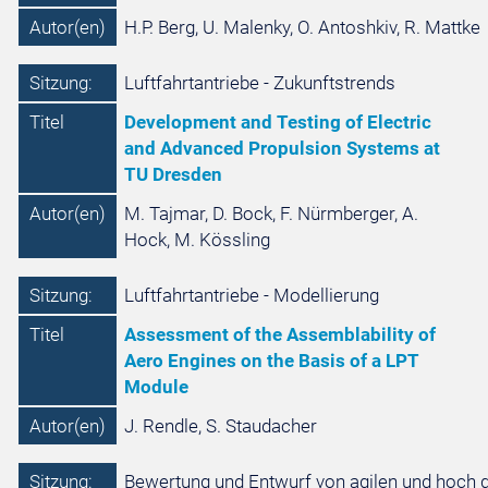
Autor(en)
H.P. Berg, U. Malenky, O. Antoshkiv, R. Mattke
Sitzung:
Luftfahrtantriebe - Zukunftstrends
Titel
Development and Testing of Electric
and Advanced Propulsion Systems at
TU Dresden
Autor(en)
M. Tajmar, D. Bock, F. Nürmberger, A.
Hock, M. Kössling
Sitzung:
Luftfahrtantriebe - Modellierung
Titel
Assessment of the Assemblability of
Aero Engines on the Basis of a LPT
Module
Autor(en)
J. Rendle, S. Staudacher
Sitzung:
Bewertung und Entwurf von agilen und hoch g