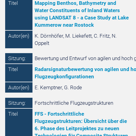
Titel
Mapping Benthos, Bathymetry and
Water Constituents of Inland Waters
using LANDSAT 8 - a Case Study at Lake
Kummerow near Rostock
Autor(en)
K. Dörnhöfer, M. Liekefett, C. Fritz, N.
Oppelt
Sitzung:
Bewertung und Entwurf von agilen und hoch g
Titel
Radarsignaturbewertung von agilen und ho
Flugzeugkonfigurationen
Autor(en)
E. Kemptner, G. Rode
Sitzung:
Fortschrittliche Flugzeugstrukturen
Titel
FFS - Fortschrittliche
Flugzeugstrukturen: Übersicht über die
6. Phase des Leitprojektes zu neuen
Technologien für Composite Strukturen