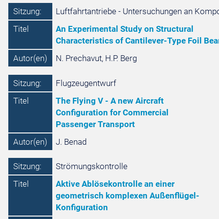
Sitzung:
Luftfahrtantriebe - Untersuchungen an Komp
Titel
An Experimental Study on Structural
Characteristics of Cantilever-Type Foil Bea
Autor(en)
N. Prechavut, H.P. Berg
Sitzung:
Flugzeugentwurf
Titel
The Flying V - A new Aircraft
Configuration for Commercial
Passenger Transport
Autor(en)
J. Benad
Sitzung:
Strömungskontrolle
Titel
Aktive Ablösekontrolle an einer
geometrisch komplexen Außenflügel-
Konfiguration