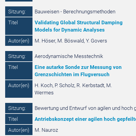
Sitzung:
Bauweisen - Berechnungsmethoden
Titel
Validating Global Structural Damping
Models for Dynamic Analyses
Autor(en)
M. Höser, M. Böswald, Y. Govers
Sitzung:
Aerodynamische Messtechnik
Titel
Eine autarke Sonde zur Messung von
Grenzschichten im Flugversuch
Autor(en)
H. Koch, P. Scholz, R. Kerbstadt, M.
Wermes
Sitzung:
Bewertung und Entwurf von agilen und hoch g
Titel
Antriebskonzept einer agilen hoch gepfeil
Autor(en)
M. Nauroz