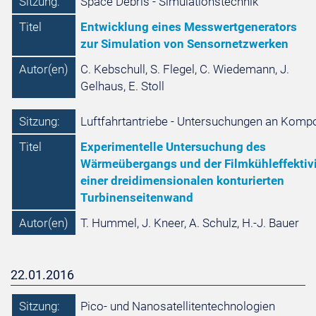
Sitzung:
Space Debris - Simulationstechnik
Titel
Entwicklung eines Messwertgenerators
zur Simulation von Sensornetzwerken
Autor(en)
C. Kebschull, S. Flegel, C. Wiedemann, J.
Gelhaus, E. Stoll
Sitzung:
Luftfahrtantriebe - Untersuchungen an Komp
Titel
Experimentelle Untersuchung des
Wärmeübergangs und der Filmkühleffektivi
einer dreidimensionalen konturierten
Turbinenseitenwand
Autor(en)
T. Hummel, J. Kneer, A. Schulz, H.-J. Bauer
22.01.2016
Sitzung:
Pico- und Nanosatellitentechnologien