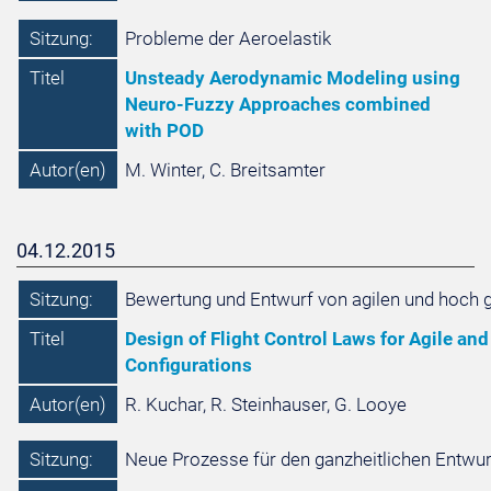
Sitzung:
Probleme der Aeroelastik
Titel
Unsteady Aerodynamic Modeling using
Neuro-Fuzzy Approaches combined
with POD
Autor(en)
M. Winter, C. Breitsamter
04.12.2015
Sitzung:
Bewertung und Entwurf von agilen und hoch g
Titel
Design of Flight Control Laws for Agile and
Configurations
Autor(en)
R. Kuchar, R. Steinhauser, G. Looye
Sitzung:
Neue Prozesse für den ganzheitlichen Entwur