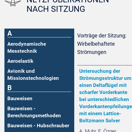
NACH SITZUNG
A
Vorträge der Sitzung:
Wirbelbehaftete
Aerodynamische
Messtechnik
Strömungen
Aeroelastik
Avionik und
Untersuchung der
Missionstechnologien
Strömungsstruktur um
einen Deltaflügel mit
B
scharfer Vorderkante
Bauweisen
bei unterschiedlichen
Vorderkantenpfeilung
Bauweisen -
mit einem Lattice-
Berechnungsmethoden
Boltzmann Solver
Bauweisen - Hubschrauber
A. Muhr, E. Özger