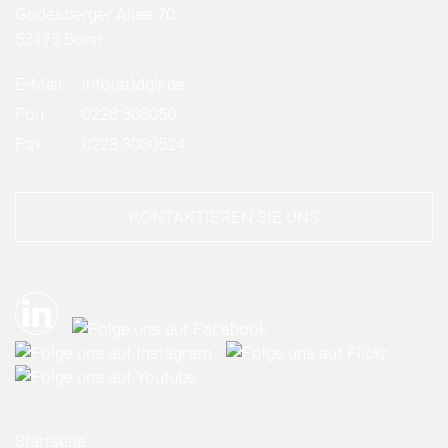
Godesberger Allee 70
53175 Bonn
E-Mail:
info
(at)
dglr.de
Fon:
0228 308050
Fax:
0228 3080524
KONTAKTIEREN SIE UNS
Startseite