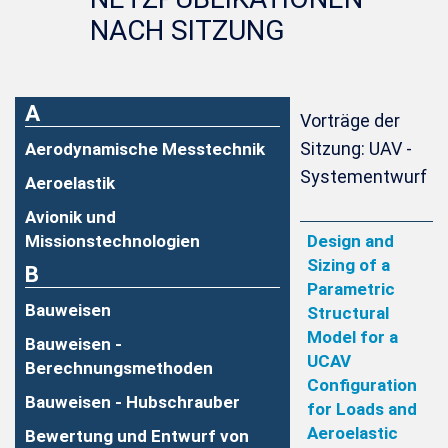
NACH SITZUNG
A
Vorträge der
Sitzung: UAV -
Aerodynamische Messtechnik
Systementwurf
Aeroelastik
Avionik und
Missionstechnologien
Design and
Sizing of a
B
Parametric
Bauweisen
Structural
Model for a
Bauweisen -
UCAV
Berechnungsmethoden
Configuration
Bauweisen - Hubschrauber
for Loads and
Aeroelastic
Bewertung und Entwurf von