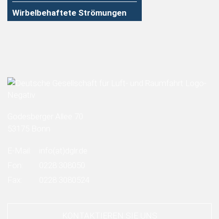
Wirbelbehaftete Strömungen
Godesberger Allee 70
53175 Bonn
E-Mail:
info
(at)
dglr.de
Fon:
0228 308050
Fax:
0228 3080524
KONTAKTIEREN SIE UNS